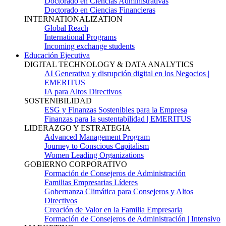
Doctorado en Ciencias Administrativas
Doctorado en Ciencias Financieras
INTERNATIONALIZATION
Global Reach
International Programs
Incoming exchange students
Educación Ejecutiva
DIGITAL TECHNOLOGY & DATA ANALYTICS
AI Generativa y disrupción digital en los Negocios |
EMERITUS
IA para Altos Directivos
SOSTENIBILIDAD
ESG y Finanzas Sostenibles para la Empresa
Finanzas para la sustentabilidad | EMERITUS
LIDERAZGO Y ESTRATEGIA
Advanced Management Program
Journey to Conscious Capitalism
Women Leading Organizations
GOBIERNO CORPORATIVO
Formación de Consejeros de Administración
Familias Empresarias Líderes
Gobernanza Climática para Consejeros y Altos
Directivos
Creación de Valor en la Familia Empresaria
Formación de Consejeros de Administración | Intensivo