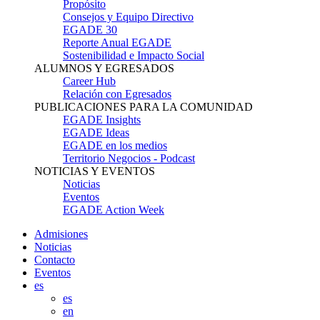
Propósito
Consejos y Equipo Directivo
EGADE 30
Reporte Anual EGADE
Sostenibilidad e Impacto Social
ALUMNOS Y EGRESADOS
Career Hub
Relación con Egresados
PUBLICACIONES PARA LA COMUNIDAD
EGADE Insights
EGADE Ideas
EGADE en los medios
Territorio Negocios - Podcast
NOTICIAS Y EVENTOS
Noticias
Eventos
EGADE Action Week
Admisiones
Noticias
Contacto
Eventos
es
es
en