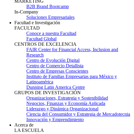
MARKETING
B2B Brand Bootcamp
In-Company
Soluciones Empresariales
Facultad e Investigación
FACULTAD
Conoce a nuestra Facultad
Facultad Global
CENTROS DE EXCELENCIA
FAIR Center for Financial Access, Inclusion and
Research
Centro de Evolución Digital
Centro de Comercio Detallista
Centro de Empresas Conscientes
Instituto de Familias Empresarias para México y
Latinoamérica
Dunning Latin America Centre
GRUPOS DE INVESTIGACIÓN
Organizaciones, Estrategia y Sostenibilidad
Negocios, Finanzas y Economía Aplicada
Liderazgo y Dinámica Organizacional
Ciencia del Consumidor y Estrategia de Mercadotecnia
Innovación y Emprendimiento
Acerca de
LA ESCUELA