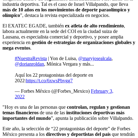
industria deportiva. Tal es el caso de Israel Villalpando, que lleva
más de 10 años en los movimientos de deporte paraolímpico y
olímpico
”, destaca la revista especializada en negocios.
El EXATEC EGADE, también
ex atleta de alto rendimiento
,
labora actualmente en la sede del COI en la ciudad suiza de
Lausana, es especialista comercial y deportivo, y posee amplia
experiencia en
gestión de estrategias de organizaciones globales y
mega eventos
.
#NuestraRevista
| Yon de Luisa,
@maryjosealcala
,
@dorianroldan
, Mónica Vergara y más...
Aquí los 22 protagonistas del deporte en
2022:
https://t.co/6xwsPbvgg7
— Forbes México (@Forbes_Mexico)
February 3,
2022
"Hoy es una de las personas que
controlan, regulan y gestionan
temas financieros
de una de las
instituciones deportivas más
importantes del mundo
”, apunta la publicación sobre Villalpando.
Este año, la selección de “22 protagonistas del deporte”
de Forbes
México presenta a los
directivos y deportistas del país
que tendrán