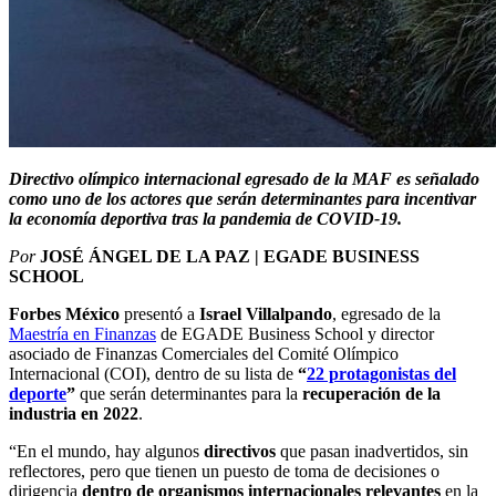
Directivo olímpico internacional egresado de la MAF es señalado
como uno de los actores que serán determinantes para incentivar
la economía deportiva tras la pandemia de COVID-19.
Por
JOSÉ ÁNGEL DE LA PAZ | EGADE BUSINESS
SCHOOL
Forbes México
presentó a
Israel Villalpando
, egresado de la
Maestría en Finanzas
de EGADE Business School y director
asociado de Finanzas Comerciales del Comité Olímpico
Internacional (COI), dentro de su lista de
“
22 protagonistas del
deporte
”
que serán determinantes para la
recuperación
de la
industria
en 2022
.
“En el mundo, hay algunos
directivos
que pasan inadvertidos, sin
reflectores, pero que tienen un puesto de toma de decisiones o
dirigencia
dentro de organismos internacionales relevantes
en la