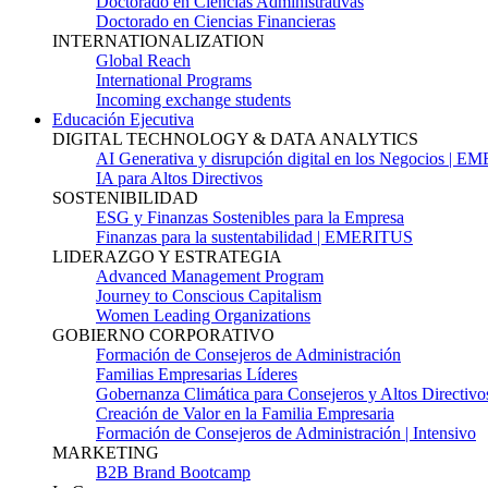
Doctorado en Ciencias Administrativas
Doctorado en Ciencias Financieras
INTERNATIONALIZATION
Global Reach
International Programs
Incoming exchange students
Educación Ejecutiva
DIGITAL TECHNOLOGY & DATA ANALYTICS
AI Generativa y disrupción digital en los Negocios | 
IA para Altos Directivos
SOSTENIBILIDAD
ESG y Finanzas Sostenibles para la Empresa
Finanzas para la sustentabilidad | EMERITUS
LIDERAZGO Y ESTRATEGIA
Advanced Management Program
Journey to Conscious Capitalism
Women Leading Organizations
GOBIERNO CORPORATIVO
Formación de Consejeros de Administración
Familias Empresarias Líderes
Gobernanza Climática para Consejeros y Altos Directivo
Creación de Valor en la Familia Empresaria
Formación de Consejeros de Administración | Intensivo
MARKETING
B2B Brand Bootcamp