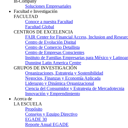
In-Company
Soluciones Empresariales
Facultad e Investigación
FACULTAD
Conoce a nuestra Facultad
Facultad Global
CENTROS DE EXCELENCIA
FAIR Center for Financial Access, Inclusion and Resear
Centro de Evolución Digital
Centro de Comercio Detallista
Centro de Empresas Conscientes
Instituto de Familias Empresarias para México y Latinoa
Dunning Latin America Centre
GRUPOS DE INVESTIGACIÓN
Organizaciones, Estrategia y Sostenibilidad
Negocios, Finanzas y Economía Aplicada
Liderazgo y Dinámica Organizacional
Ciencia del Consumidor y Estrategia de Mercadotecnia
Innovación y Emprendimiento
Acerca de
LA ESCUELA
Propósito
Consejos y Equipo Directivo
EGADE 30
Reporte Anual EGADE