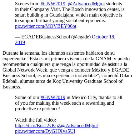
Scenes from
#GNW2019
:
@AdvancedMgmt
students
in their Company Visit. The Bosch innovation center, is
smart building in Guadalajara, which main objective is
to support brilliant young social entrepreneurs.
pic.twitter.com/MOVBEY06ot
— EGADEBusinessSchool (@egade)
October 18,
2019
Durante la semana, los alumnos asistentes hablaron de su
experiencia:
“Esta es mi primera vivencia de la GNAM, y puedo
recomendar a cualquiera que tenga la oportunidad de asistir a la
Global Network Week, que venga a conocer México y EGADE
Business School, es una experiencia inolvidable”, comentó Dilara
Edebali, alumna turca de Koç University Graduate School of
Business.
Some of our
#GNW2019
in Mexico City, thanks to all
of you for making this week such a rewarding and
productive experience!
Watch the full video:
https://t.co/BncJ2vKtjZ
@AdvancedMgmt
pic.twitter.com/DyGHXva5Ul