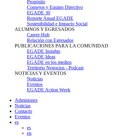
Propósito
Consejos y Equipo Directivo
EGADE 30
Reporte Anual EGADE
Sostenibilidad e Impacto Social
ALUMNOS Y EGRESADOS
Career Hub
Relación con Egresados
PUBLICACIONES PARA LA COMUNIDAD
EGADE Insights
EGADE Ideas
EGADE en los medios
Territorio Negocios - Podcast
NOTICIAS Y EVENTOS
Noticias
Eventos
EGADE Action Week
Admisiones
Noticias
Contacto
Eventos
es
es
en