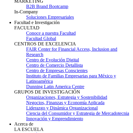
MARKETING
B2B Brand Bootcamp
In-Company
Soluciones Empresariales
Facultad e Investigación
FACULTAD
Conoce a nuestra Facultad
Facultad Global
CENTROS DE EXCELENCIA
FAIR Center for Financial Access, Inclusion and
Research
Centro de Evolución Digital
Centro de Comercio Detallista
Centro de Empresas Conscientes
Instituto de Familias Empresarias para México y
Latinoamérica
Dunning Latin America Centre
GRUPOS DE INVESTIGACIÓN
Organizaciones, Estrategia y Sostenibilidad
Negocios, Finanzas y Economía Aplicada
Liderazgo y Dinámica Organizacional
Ciencia del Consumidor y Estrategia de Mercadotecnia
Innovación y Emprendimiento
Acerca de
LA ESCUELA