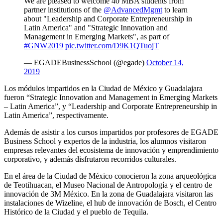
We are pleased to welcome 40 MBA students from
partner institutions of the
@AdvancedMgmt
to learn
about "Leadership and Corporate Entrepreneurship in
Latin America" and "Strategic Innovation and
Management in Emerging Markets", as part of
#GNW2019
pic.twitter.com/D9K1QTuojT
— EGADEBusinessSchool (@egade)
October 14,
2019
Los módulos impartidos en la Ciudad de México y Guadalajara
fueron “Strategic Innovation and Management in Emerging Markets
– Latin America”, y “Leadership and Corporate Entrepreneurship in
Latin America”, respectivamente.
Además de asistir a los cursos impartidos por profesores de EGADE
Business School y expertos de la industria, los alumnos visitaron
empresas relevantes del ecosistema de innovación y emprendimiento
corporativo, y además disfrutaron recorridos culturales.
En el área de la Ciudad de México conocieron la zona arqueológica
de Teotihuacan, el Museo Nacional de Antropología y el centro de
innovación de 3M México. En la zona de Guadalajara visitaron las
instalaciones de Wizeline, el hub de innovación de Bosch, el Centro
Histórico de la Ciudad y el pueblo de Tequila.