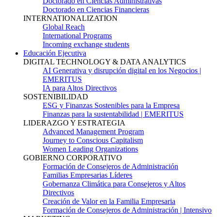
Doctorado en Ciencias Administrativas
Doctorado en Ciencias Financieras
INTERNATIONALIZATION
Global Reach
International Programs
Incoming exchange students
Educación Ejecutiva
DIGITAL TECHNOLOGY & DATA ANALYTICS
AI Generativa y disrupción digital en los Negocios |
EMERITUS
IA para Altos Directivos
SOSTENIBILIDAD
ESG y Finanzas Sostenibles para la Empresa
Finanzas para la sustentabilidad | EMERITUS
LIDERAZGO Y ESTRATEGIA
Advanced Management Program
Journey to Conscious Capitalism
Women Leading Organizations
GOBIERNO CORPORATIVO
Formación de Consejeros de Administración
Familias Empresarias Líderes
Gobernanza Climática para Consejeros y Altos
Directivos
Creación de Valor en la Familia Empresaria
Formación de Consejeros de Administración | Intensivo