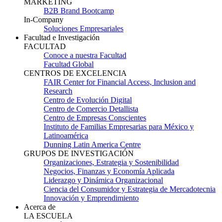
MARKETING
B2B Brand Bootcamp
In-Company
Soluciones Empresariales
Facultad e Investigación
FACULTAD
Conoce a nuestra Facultad
Facultad Global
CENTROS DE EXCELENCIA
FAIR Center for Financial Access, Inclusion and
Research
Centro de Evolución Digital
Centro de Comercio Detallista
Centro de Empresas Conscientes
Instituto de Familias Empresarias para México y
Latinoamérica
Dunning Latin America Centre
GRUPOS DE INVESTIGACIÓN
Organizaciones, Estrategia y Sostenibilidad
Negocios, Finanzas y Economía Aplicada
Liderazgo y Dinámica Organizacional
Ciencia del Consumidor y Estrategia de Mercadotecnia
Innovación y Emprendimiento
Acerca de
LA ESCUELA