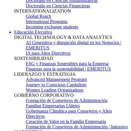
Doctorado en Ciencias Administrativas
Doctorado en Ciencias Financieras
INTERNATIONALIZATION
Global Reach
International Programs
Incoming exchange students
Educación Ejecutiva
DIGITAL TECHNOLOGY & DATA ANALYTICS
AI Generativa y disrupción digital en los Negocios |
EMERITUS
IA para Altos Directivos
SOSTENIBILIDAD
ESG y Finanzas Sostenibles para la Empresa
Finanzas para la sustentabilidad | EMERITUS
LIDERAZGO Y ESTRATEGIA
Advanced Management Program
Journey to Conscious Capitalism
Women Leading Organizations
GOBIERNO CORPORATIVO
Formación de Consejeros de Administración
Familias Empresarias Líderes
Gobernanza Climática para Consejeros y Altos
Directivos
Creación de Valor en la Familia Empresaria
Formación de Consejeros de Administración | Intensivo