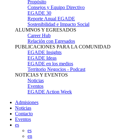
Propósito
Consejos y Equipo Directivo
EGADE 30
Reporte Anual EGADE
Sostenibilidad e Impacto Social
ALUMNOS Y EGRESADOS
Career Hub
Relación con Egresados
PUBLICACIONES PARA LA COMUNIDAD
EGADE Insights
EGADE Ideas
EGADE en los medios
Territorio Negocios - Podcast
NOTICIAS Y EVENTOS
Noticias
Eventos
EGADE Action Week
Admisiones
Noticias
Contacto
Eventos
es
es
en