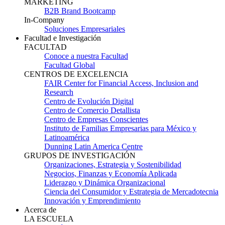
MARKETING
B2B Brand Bootcamp
In-Company
Soluciones Empresariales
Facultad e Investigación
FACULTAD
Conoce a nuestra Facultad
Facultad Global
CENTROS DE EXCELENCIA
FAIR Center for Financial Access, Inclusion and
Research
Centro de Evolución Digital
Centro de Comercio Detallista
Centro de Empresas Conscientes
Instituto de Familias Empresarias para México y
Latinoamérica
Dunning Latin America Centre
GRUPOS DE INVESTIGACIÓN
Organizaciones, Estrategia y Sostenibilidad
Negocios, Finanzas y Economía Aplicada
Liderazgo y Dinámica Organizacional
Ciencia del Consumidor y Estrategia de Mercadotecnia
Innovación y Emprendimiento
Acerca de
LA ESCUELA