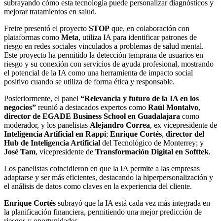
subrayando cómo esta tecnología puede personalizar diagnósticos y
mejorar tratamientos en salud.
Freire presentó el proyecto
STOP
que, en colaboración con
plataformas como
Meta
, utiliza IA para identificar patrones de
riesgo en redes sociales vinculados a problemas de salud mental.
Este proyecto ha permitido la detección temprana de usuarios en
riesgo y su conexión con servicios de ayuda profesional, mostrando
el potencial de la IA como una herramienta de impacto social
positivo cuando se utiliza de forma ética y responsable.
Posteriormente, el panel
“Relevancia y futuro de la IA en los
negocios”
reunió a destacados expertos como
Raúl Montalvo
,
director de EGADE Business School en Guadalajara
como
moderador, y los panelistas
Alejandro Correa
, ex vicepresidente de
Inteligencia Artificial en Rappi
;
Enrique Cortés
,
director del
Hub de Inteligencia Artificial
del Tecnológico de Monterrey; y
José Tam
, vicepresidente de
Transformación Digital en Softtek
.
Los panelistas coincidieron en que la IA permite a las empresas
adaptarse y ser más eficientes, destacando la hiperpersonalización y
el análisis de datos como claves en la experiencia del cliente.
Enrique Cortés
subrayó que la IA está cada vez más integrada en
la planificación financiera, permitiendo una mejor predicción de
riesgos y oportunidades.