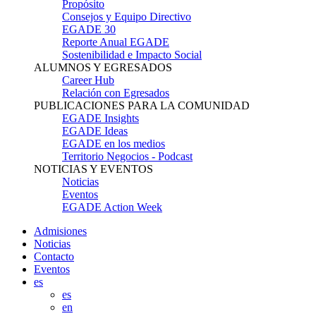
Propósito
Consejos y Equipo Directivo
EGADE 30
Reporte Anual EGADE
Sostenibilidad e Impacto Social
ALUMNOS Y EGRESADOS
Career Hub
Relación con Egresados
PUBLICACIONES PARA LA COMUNIDAD
EGADE Insights
EGADE Ideas
EGADE en los medios
Territorio Negocios - Podcast
NOTICIAS Y EVENTOS
Noticias
Eventos
EGADE Action Week
Admisiones
Noticias
Contacto
Eventos
es
es
en