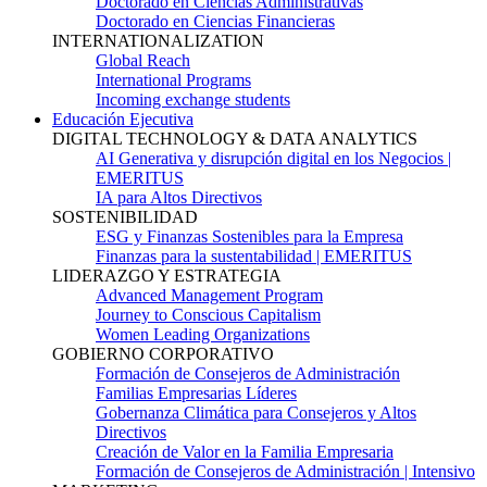
Doctorado en Ciencias Administrativas
Doctorado en Ciencias Financieras
INTERNATIONALIZATION
Global Reach
International Programs
Incoming exchange students
Educación Ejecutiva
DIGITAL TECHNOLOGY & DATA ANALYTICS
AI Generativa y disrupción digital en los Negocios |
EMERITUS
IA para Altos Directivos
SOSTENIBILIDAD
ESG y Finanzas Sostenibles para la Empresa
Finanzas para la sustentabilidad | EMERITUS
LIDERAZGO Y ESTRATEGIA
Advanced Management Program
Journey to Conscious Capitalism
Women Leading Organizations
GOBIERNO CORPORATIVO
Formación de Consejeros de Administración
Familias Empresarias Líderes
Gobernanza Climática para Consejeros y Altos
Directivos
Creación de Valor en la Familia Empresaria
Formación de Consejeros de Administración | Intensivo