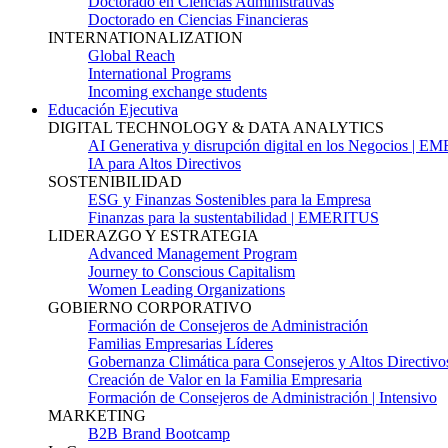
Doctorado en Ciencias Administrativas
Doctorado en Ciencias Financieras
INTERNATIONALIZATION
Global Reach
International Programs
Incoming exchange students
Educación Ejecutiva
DIGITAL TECHNOLOGY & DATA ANALYTICS
AI Generativa y disrupción digital en los Negocios | 
IA para Altos Directivos
SOSTENIBILIDAD
ESG y Finanzas Sostenibles para la Empresa
Finanzas para la sustentabilidad | EMERITUS
LIDERAZGO Y ESTRATEGIA
Advanced Management Program
Journey to Conscious Capitalism
Women Leading Organizations
GOBIERNO CORPORATIVO
Formación de Consejeros de Administración
Familias Empresarias Líderes
Gobernanza Climática para Consejeros y Altos Directivo
Creación de Valor en la Familia Empresaria
Formación de Consejeros de Administración | Intensivo
MARKETING
B2B Brand Bootcamp