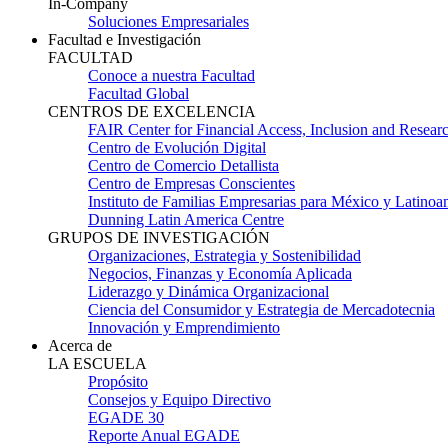
In-Company
Soluciones Empresariales
Facultad e Investigación
FACULTAD
Conoce a nuestra Facultad
Facultad Global
CENTROS DE EXCELENCIA
FAIR Center for Financial Access, Inclusion and Resear
Centro de Evolución Digital
Centro de Comercio Detallista
Centro de Empresas Conscientes
Instituto de Familias Empresarias para México y Latinoa
Dunning Latin America Centre
GRUPOS DE INVESTIGACIÓN
Organizaciones, Estrategia y Sostenibilidad
Negocios, Finanzas y Economía Aplicada
Liderazgo y Dinámica Organizacional
Ciencia del Consumidor y Estrategia de Mercadotecnia
Innovación y Emprendimiento
Acerca de
LA ESCUELA
Propósito
Consejos y Equipo Directivo
EGADE 30
Reporte Anual EGADE