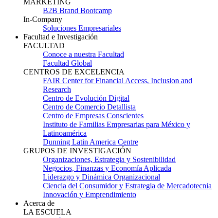
MARKETING
B2B Brand Bootcamp
In-Company
Soluciones Empresariales
Facultad e Investigación
FACULTAD
Conoce a nuestra Facultad
Facultad Global
CENTROS DE EXCELENCIA
FAIR Center for Financial Access, Inclusion and
Research
Centro de Evolución Digital
Centro de Comercio Detallista
Centro de Empresas Conscientes
Instituto de Familias Empresarias para México y
Latinoamérica
Dunning Latin America Centre
GRUPOS DE INVESTIGACIÓN
Organizaciones, Estrategia y Sostenibilidad
Negocios, Finanzas y Economía Aplicada
Liderazgo y Dinámica Organizacional
Ciencia del Consumidor y Estrategia de Mercadotecnia
Innovación y Emprendimiento
Acerca de
LA ESCUELA