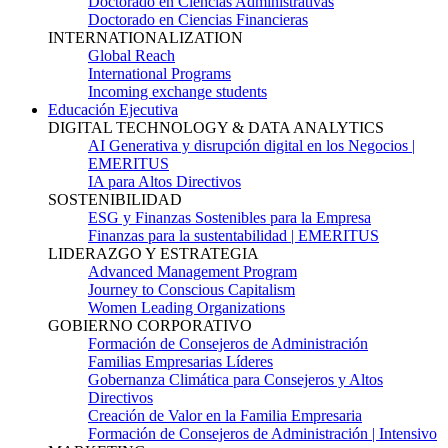
Doctorado en Ciencias Administrativas
Doctorado en Ciencias Financieras
INTERNATIONALIZATION
Global Reach
International Programs
Incoming exchange students
Educación Ejecutiva
DIGITAL TECHNOLOGY & DATA ANALYTICS
AI Generativa y disrupción digital en los Negocios |
EMERITUS
IA para Altos Directivos
SOSTENIBILIDAD
ESG y Finanzas Sostenibles para la Empresa
Finanzas para la sustentabilidad | EMERITUS
LIDERAZGO Y ESTRATEGIA
Advanced Management Program
Journey to Conscious Capitalism
Women Leading Organizations
GOBIERNO CORPORATIVO
Formación de Consejeros de Administración
Familias Empresarias Líderes
Gobernanza Climática para Consejeros y Altos
Directivos
Creación de Valor en la Familia Empresaria
Formación de Consejeros de Administración | Intensivo