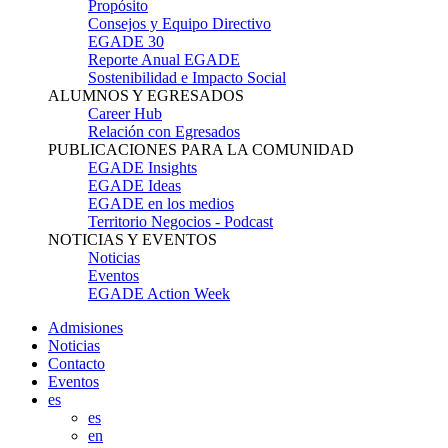
Propósito
Consejos y Equipo Directivo
EGADE 30
Reporte Anual EGADE
Sostenibilidad e Impacto Social
ALUMNOS Y EGRESADOS
Career Hub
Relación con Egresados
PUBLICACIONES PARA LA COMUNIDAD
EGADE Insights
EGADE Ideas
EGADE en los medios
Territorio Negocios - Podcast
NOTICIAS Y EVENTOS
Noticias
Eventos
EGADE Action Week
Admisiones
Noticias
Contacto
Eventos
es
es
en