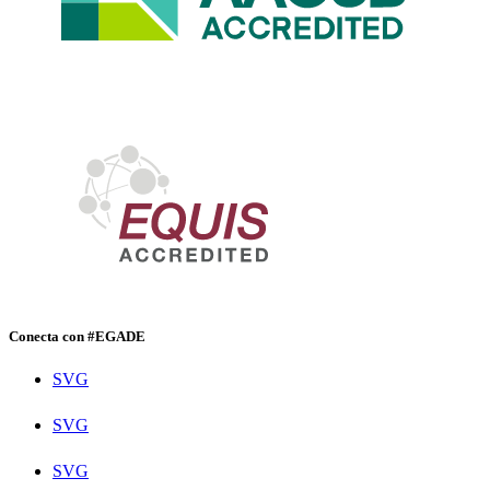
Conecta con #EGADE
SVG
SVG
SVG