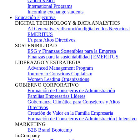
Global Reach
International Programs
Incoming exchange students
Educación Ejecutiva
DIGITAL TECHNOLOGY & DATA ANALYTICS
AI Generativa y disrupción digital en los Negocios |
EMERITUS
IA para Altos Directivos
SOSTENIBILIDAD
ESG y Finanzas Sostenibles para la Empresa
Finanzas para la sustentabilidad | EMERITUS
LIDERAZGO Y ESTRATEGIA
Advanced Management Program
Journey to Conscious Capitalism
Women Leading Organizations
GOBIERNO CORPORATIVO
Formación de Consejeros de Administración
Familias Empresarias Líderes
Gobernanza Climática para Consejeros y Altos
Directivos
Creación de Valor en la Familia Empresaria
Formación de Consejeros de Administración | Intensivo
MARKETING
B2B Brand Bootcamp
In-Company