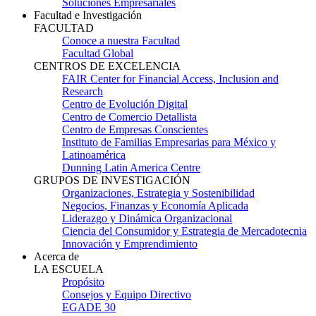
Soluciones Empresariales
Facultad e Investigación
FACULTAD
Conoce a nuestra Facultad
Facultad Global
CENTROS DE EXCELENCIA
FAIR Center for Financial Access, Inclusion and
Research
Centro de Evolución Digital
Centro de Comercio Detallista
Centro de Empresas Conscientes
Instituto de Familias Empresarias para México y
Latinoamérica
Dunning Latin America Centre
GRUPOS DE INVESTIGACIÓN
Organizaciones, Estrategia y Sostenibilidad
Negocios, Finanzas y Economía Aplicada
Liderazgo y Dinámica Organizacional
Ciencia del Consumidor y Estrategia de Mercadotecnia
Innovación y Emprendimiento
Acerca de
LA ESCUELA
Propósito
Consejos y Equipo Directivo
EGADE 30