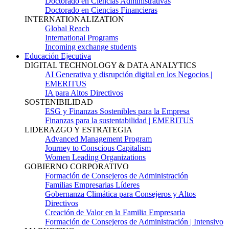
Doctorado en Ciencias Administrativas
Doctorado en Ciencias Financieras
INTERNATIONALIZATION
Global Reach
International Programs
Incoming exchange students
Educación Ejecutiva
DIGITAL TECHNOLOGY & DATA ANALYTICS
AI Generativa y disrupción digital en los Negocios |
EMERITUS
IA para Altos Directivos
SOSTENIBILIDAD
ESG y Finanzas Sostenibles para la Empresa
Finanzas para la sustentabilidad | EMERITUS
LIDERAZGO Y ESTRATEGIA
Advanced Management Program
Journey to Conscious Capitalism
Women Leading Organizations
GOBIERNO CORPORATIVO
Formación de Consejeros de Administración
Familias Empresarias Líderes
Gobernanza Climática para Consejeros y Altos
Directivos
Creación de Valor en la Familia Empresaria
Formación de Consejeros de Administración | Intensivo