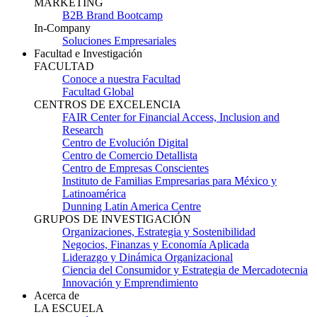
MARKETING
B2B Brand Bootcamp
In-Company
Soluciones Empresariales
Facultad e Investigación
FACULTAD
Conoce a nuestra Facultad
Facultad Global
CENTROS DE EXCELENCIA
FAIR Center for Financial Access, Inclusion and
Research
Centro de Evolución Digital
Centro de Comercio Detallista
Centro de Empresas Conscientes
Instituto de Familias Empresarias para México y
Latinoamérica
Dunning Latin America Centre
GRUPOS DE INVESTIGACIÓN
Organizaciones, Estrategia y Sostenibilidad
Negocios, Finanzas y Economía Aplicada
Liderazgo y Dinámica Organizacional
Ciencia del Consumidor y Estrategia de Mercadotecnia
Innovación y Emprendimiento
Acerca de
LA ESCUELA