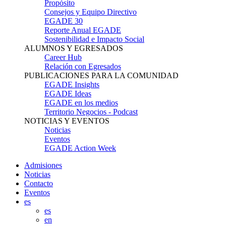
Propósito
Consejos y Equipo Directivo
EGADE 30
Reporte Anual EGADE
Sostenibilidad e Impacto Social
ALUMNOS Y EGRESADOS
Career Hub
Relación con Egresados
PUBLICACIONES PARA LA COMUNIDAD
EGADE Insights
EGADE Ideas
EGADE en los medios
Territorio Negocios - Podcast
NOTICIAS Y EVENTOS
Noticias
Eventos
EGADE Action Week
Admisiones
Noticias
Contacto
Eventos
es
es
en