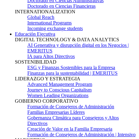
Doctorado en Ciencias Administrativas
Doctorado en Ciencias Financieras
INTERNATIONALIZATION
Global Reach
International Programs
Incoming exchange students
Educación Ejecutiva
DIGITAL TECHNOLOGY & DATA ANALYTICS
AI Generativa y disrupción digital en los Negocios |
EMERITUS
IA para Altos Directivos
SOSTENIBILIDAD
ESG y Finanzas Sostenibles para la Empresa
Finanzas para la sustentabilidad | EMERITUS
LIDERAZGO Y ESTRATEGIA
Advanced Management Program
Journey to Conscious Capitalism
Women Leading Organizations
GOBIERNO CORPORATIVO
Formación de Consejeros de Administración
Familias Empresarias Líderes
Gobernanza Climática para Consejeros y Altos
Directivos
Creación de Valor en la Familia Empresaria
Formación de Consejeros de Administración | Intensivo