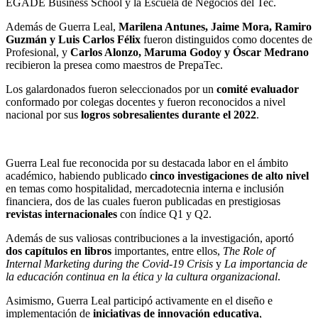
EGADE Business School y la Escuela de Negocios del Tec.
Además de Guerra Leal,
Marilena Antunes, Jaime Mora, Ramiro
Guzmán y Luis Carlos Félix
fueron distinguidos como docentes de
Profesional, y
Carlos Alonzo, Maruma Godoy y Óscar Medrano
recibieron la presea como maestros de PrepaTec.
Los galardonados fueron seleccionados por un
comité evaluador
conformado por colegas docentes
y fueron reconocidos a nivel
nacional
por sus
logros sobresalientes durante el 2022
.
Guerra Leal fue reconocida por su destacada labor en el ámbito
académico, habiendo publicado
cinco investigaciones de alto nivel
en temas como hospitalidad, mercadotecnia interna e inclusión
financiera, dos de las cuales fueron publicadas en prestigiosas
revistas internacionales
con índice Q1 y Q2.
Además de sus valiosas contribuciones a la investigación, aportó
dos capítulos en libros
importantes, entre ellos,
The Role of
Internal Marketing during the Covid-19 Crisis
y
La importancia de
la educación continua en la ética y la cultura organizacional
.
Asimismo, Guerra Leal participó activamente en el diseño e
implementación de
iniciativas de innovación educativa
,