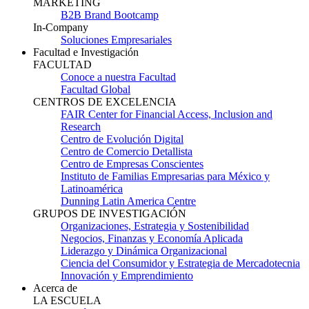
MARKETING
B2B Brand Bootcamp
In-Company
Soluciones Empresariales
Facultad e Investigación
FACULTAD
Conoce a nuestra Facultad
Facultad Global
CENTROS DE EXCELENCIA
FAIR Center for Financial Access, Inclusion and
Research
Centro de Evolución Digital
Centro de Comercio Detallista
Centro de Empresas Conscientes
Instituto de Familias Empresarias para México y
Latinoamérica
Dunning Latin America Centre
GRUPOS DE INVESTIGACIÓN
Organizaciones, Estrategia y Sostenibilidad
Negocios, Finanzas y Economía Aplicada
Liderazgo y Dinámica Organizacional
Ciencia del Consumidor y Estrategia de Mercadotecnia
Innovación y Emprendimiento
Acerca de
LA ESCUELA