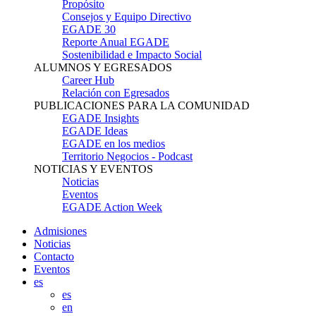
Propósito
Consejos y Equipo Directivo
EGADE 30
Reporte Anual EGADE
Sostenibilidad e Impacto Social
ALUMNOS Y EGRESADOS
Career Hub
Relación con Egresados
PUBLICACIONES PARA LA COMUNIDAD
EGADE Insights
EGADE Ideas
EGADE en los medios
Territorio Negocios - Podcast
NOTICIAS Y EVENTOS
Noticias
Eventos
EGADE Action Week
Admisiones
Noticias
Contacto
Eventos
es
es
en