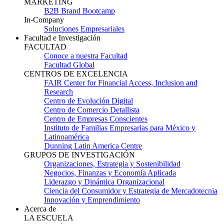
MARKETING
B2B Brand Bootcamp
In-Company
Soluciones Empresariales
Facultad e Investigación
FACULTAD
Conoce a nuestra Facultad
Facultad Global
CENTROS DE EXCELENCIA
FAIR Center for Financial Access, Inclusion and
Research
Centro de Evolución Digital
Centro de Comercio Detallista
Centro de Empresas Conscientes
Instituto de Familias Empresarias para México y
Latinoamérica
Dunning Latin America Centre
GRUPOS DE INVESTIGACIÓN
Organizaciones, Estrategia y Sostenibilidad
Negocios, Finanzas y Economía Aplicada
Liderazgo y Dinámica Organizacional
Ciencia del Consumidor y Estrategia de Mercadotecnia
Innovación y Emprendimiento
Acerca de
LA ESCUELA