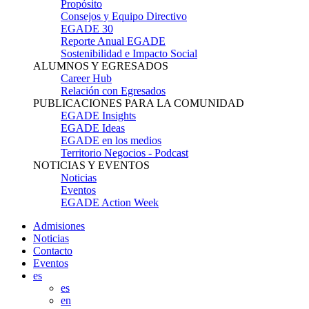
Propósito
Consejos y Equipo Directivo
EGADE 30
Reporte Anual EGADE
Sostenibilidad e Impacto Social
ALUMNOS Y EGRESADOS
Career Hub
Relación con Egresados
PUBLICACIONES PARA LA COMUNIDAD
EGADE Insights
EGADE Ideas
EGADE en los medios
Territorio Negocios - Podcast
NOTICIAS Y EVENTOS
Noticias
Eventos
EGADE Action Week
Admisiones
Noticias
Contacto
Eventos
es
es
en