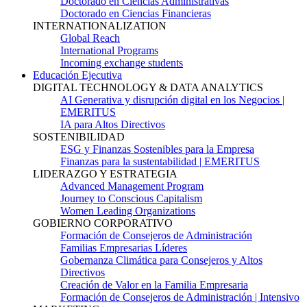
Doctorado en Ciencias Administrativas
Doctorado en Ciencias Financieras
INTERNATIONALIZATION
Global Reach
International Programs
Incoming exchange students
Educación Ejecutiva
DIGITAL TECHNOLOGY & DATA ANALYTICS
AI Generativa y disrupción digital en los Negocios |
EMERITUS
IA para Altos Directivos
SOSTENIBILIDAD
ESG y Finanzas Sostenibles para la Empresa
Finanzas para la sustentabilidad | EMERITUS
LIDERAZGO Y ESTRATEGIA
Advanced Management Program
Journey to Conscious Capitalism
Women Leading Organizations
GOBIERNO CORPORATIVO
Formación de Consejeros de Administración
Familias Empresarias Líderes
Gobernanza Climática para Consejeros y Altos
Directivos
Creación de Valor en la Familia Empresaria
Formación de Consejeros de Administración | Intensivo