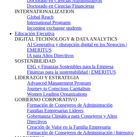
Doctorado en Ciencias Administrativas
Doctorado en Ciencias Financieras
INTERNATIONALIZATION
Global Reach
International Programs
Incoming exchange students
Educación Ejecutiva
DIGITAL TECHNOLOGY & DATA ANALYTICS
AI Generativa y disrupción digital en los Negocios |
EMERITUS
IA para Altos Directivos
SOSTENIBILIDAD
ESG y Finanzas Sostenibles para la Empresa
Finanzas para la sustentabilidad | EMERITUS
LIDERAZGO Y ESTRATEGIA
Advanced Management Program
Journey to Conscious Capitalism
Women Leading Organizations
GOBIERNO CORPORATIVO
Formación de Consejeros de Administración
Familias Empresarias Líderes
Gobernanza Climática para Consejeros y Altos
Directivos
Creación de Valor en la Familia Empresaria
Formación de Consejeros de Administración | Intensivo