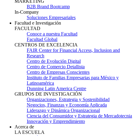
MARKETING
B2B Brand Bootcamp
In-Company
Soluciones Empresariales
Facultad e Investigación
FACULTAD
Conoce a nuestra Facultad
Facultad Global
CENTROS DE EXCELENCIA
FAIR Center for Financial Access, Inclusion and
Research
Centro de Evolución Digital
Centro de Comercio Detallista
Centro de Empresas Conscientes
Instituto de Familias Empresarias para México y
Latinoamérica
Dunning Latin America Centre
GRUPOS DE INVESTIGACIÓN
Organizaciones, Estrategia y Sostenibilidad
Negocios, Finanzas y Economía Aplicada
Liderazgo y Dinámica Organizacional
Ciencia del Consumidor y Estrategia de Mercadotecnia
Innovación y Emprendimiento
Acerca de
LA ESCUELA