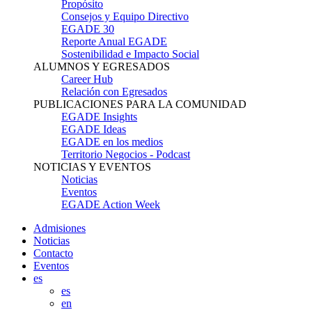
Propósito
Consejos y Equipo Directivo
EGADE 30
Reporte Anual EGADE
Sostenibilidad e Impacto Social
ALUMNOS Y EGRESADOS
Career Hub
Relación con Egresados
PUBLICACIONES PARA LA COMUNIDAD
EGADE Insights
EGADE Ideas
EGADE en los medios
Territorio Negocios - Podcast
NOTICIAS Y EVENTOS
Noticias
Eventos
EGADE Action Week
Admisiones
Noticias
Contacto
Eventos
es
es
en