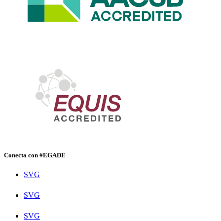
Conecta con #EGADE
SVG
SVG
SVG