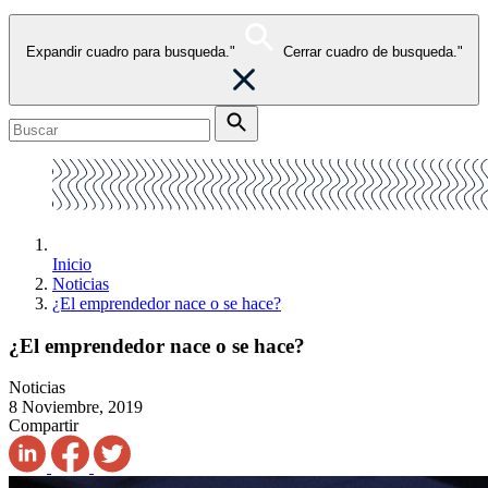
Expandir cuadro para busqueda."
Cerrar cuadro de busqueda."
Inicio
Noticias
¿El emprendedor nace o se hace?
¿El emprendedor nace o se hace?
Noticias
8 Noviembre, 2019
Compartir