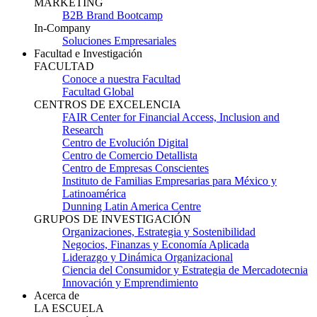
MARKETING
B2B Brand Bootcamp
In-Company
Soluciones Empresariales
Facultad e Investigación
FACULTAD
Conoce a nuestra Facultad
Facultad Global
CENTROS DE EXCELENCIA
FAIR Center for Financial Access, Inclusion and
Research
Centro de Evolución Digital
Centro de Comercio Detallista
Centro de Empresas Conscientes
Instituto de Familias Empresarias para México y
Latinoamérica
Dunning Latin America Centre
GRUPOS DE INVESTIGACIÓN
Organizaciones, Estrategia y Sostenibilidad
Negocios, Finanzas y Economía Aplicada
Liderazgo y Dinámica Organizacional
Ciencia del Consumidor y Estrategia de Mercadotecnia
Innovación y Emprendimiento
Acerca de
LA ESCUELA