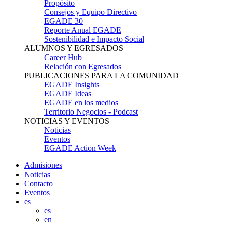
Propósito
Consejos y Equipo Directivo
EGADE 30
Reporte Anual EGADE
Sostenibilidad e Impacto Social
ALUMNOS Y EGRESADOS
Career Hub
Relación con Egresados
PUBLICACIONES PARA LA COMUNIDAD
EGADE Insights
EGADE Ideas
EGADE en los medios
Territorio Negocios - Podcast
NOTICIAS Y EVENTOS
Noticias
Eventos
EGADE Action Week
Admisiones
Noticias
Contacto
Eventos
es
es
en