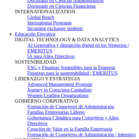
Doctorado en Ciencias Administrativas
Doctorado en Ciencias Financieras
INTERNATIONALIZATION
Global Reach
International Programs
Incoming exchange students
Educación Ejecutiva
DIGITAL TECHNOLOGY & DATA ANALYTICS
AI Generativa y disrupción digital en los Negocios |
EMERITUS
IA para Altos Directivos
SOSTENIBILIDAD
ESG y Finanzas Sostenibles para la Empresa
Finanzas para la sustentabilidad | EMERITUS
LIDERAZGO Y ESTRATEGIA
Advanced Management Program
Journey to Conscious Capitalism
Women Leading Organizations
GOBIERNO CORPORATIVO
Formación de Consejeros de Administración
Familias Empresarias Líderes
Gobernanza Climática para Consejeros y Altos
Directivos
Creación de Valor en la Familia Empresaria
Formación de Consejeros de Administración | Intensivo