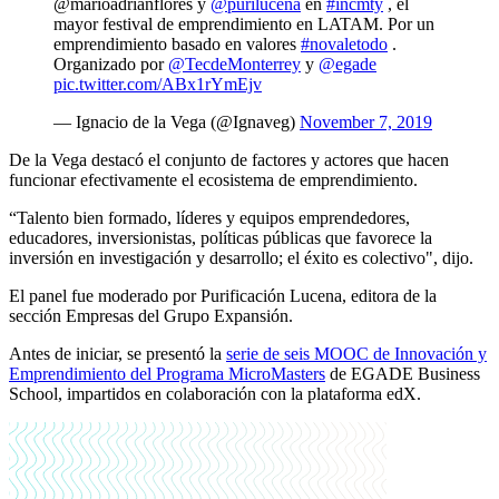
@marioadrianflores y
@purilucena
en
#incmty
, el
mayor festival de emprendimiento en LATAM. Por un
emprendimiento basado en valores
#novaletodo
.
Organizado por
@TecdeMonterrey
y
@egade
pic.twitter.com/ABx1rYmEjv
— Ignacio de la Vega (@Ignaveg)
November 7, 2019
De la Vega destacó el conjunto de factores y actores que hacen
funcionar efectivamente el ecosistema de emprendimiento.
“Talento bien formado, líderes y equipos emprendedores,
educadores, inversionistas, políticas públicas que favorece la
inversión en investigación y desarrollo; el éxito es colectivo", dijo.
El panel fue moderado por Purificación Lucena, editora de la
sección Empresas del Grupo Expansión.
Antes de iniciar, se presentó la
serie de seis MOOC de Innovación y
Emprendimiento del Programa MicroMasters
de EGADE Business
School, impartidos en colaboración con la plataforma edX.