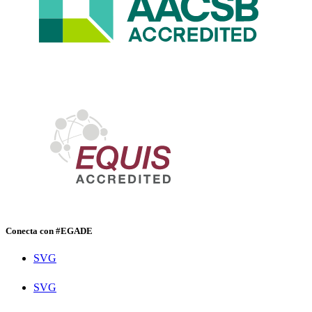
Conecta con #EGADE
SVG
SVG