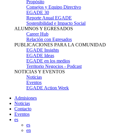
Propósito
Consejos y Equipo Directivo
EGADE 30
Reporte Anual EGADE
Sostenibilidad e Impacto Social
ALUMNOS Y EGRESADOS
Career Hub
Relación con Egresados
PUBLICACIONES PARA LA COMUNIDAD
EGADE Insights
EGADE Ideas
EGADE en los medios
Territorio Negocios - Podcast
NOTICIAS Y EVENTOS
Noticias
Eventos
EGADE Action Week
Admisiones
Noticias
Contacto
Eventos
es
es
en