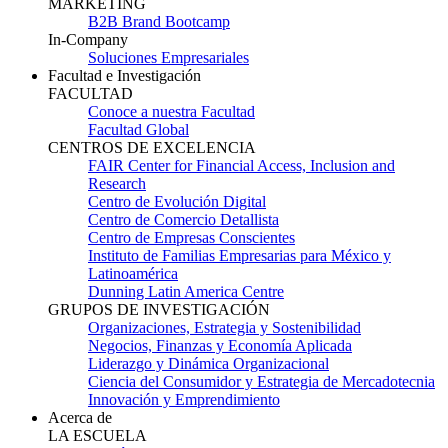
MARKETING
B2B Brand Bootcamp
In-Company
Soluciones Empresariales
Facultad e Investigación
FACULTAD
Conoce a nuestra Facultad
Facultad Global
CENTROS DE EXCELENCIA
FAIR Center for Financial Access, Inclusion and
Research
Centro de Evolución Digital
Centro de Comercio Detallista
Centro de Empresas Conscientes
Instituto de Familias Empresarias para México y
Latinoamérica
Dunning Latin America Centre
GRUPOS DE INVESTIGACIÓN
Organizaciones, Estrategia y Sostenibilidad
Negocios, Finanzas y Economía Aplicada
Liderazgo y Dinámica Organizacional
Ciencia del Consumidor y Estrategia de Mercadotecnia
Innovación y Emprendimiento
Acerca de
LA ESCUELA