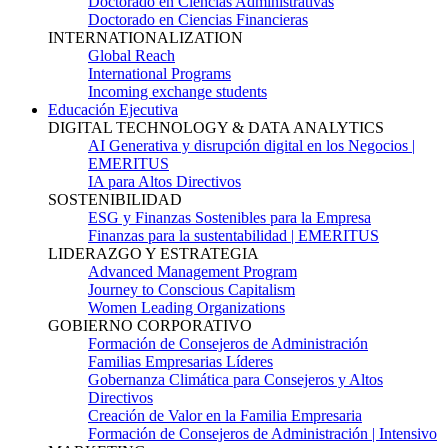
Doctorado en Ciencias Administrativas
Doctorado en Ciencias Financieras
INTERNATIONALIZATION
Global Reach
International Programs
Incoming exchange students
Educación Ejecutiva
DIGITAL TECHNOLOGY & DATA ANALYTICS
AI Generativa y disrupción digital en los Negocios |
EMERITUS
IA para Altos Directivos
SOSTENIBILIDAD
ESG y Finanzas Sostenibles para la Empresa
Finanzas para la sustentabilidad | EMERITUS
LIDERAZGO Y ESTRATEGIA
Advanced Management Program
Journey to Conscious Capitalism
Women Leading Organizations
GOBIERNO CORPORATIVO
Formación de Consejeros de Administración
Familias Empresarias Líderes
Gobernanza Climática para Consejeros y Altos
Directivos
Creación de Valor en la Familia Empresaria
Formación de Consejeros de Administración | Intensivo