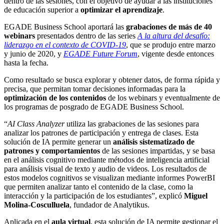
dentro de las sesiones, con el objetivo de ayudar a las instituciones
de educación superior a
optimizar el aprendizaje
.
EGADE Business School aportará las
grabaciones de
más de 40
webinars
presentados dentro de las series
A la altura del desafío:
liderazgo en el contexto de COVID-19
, que se produjo entre marzo
y junio de 2020, y
EGADE Future Forum
, vigente desde entonces
hasta la fecha.
Como resultado se busca explorar y obtener datos, de forma rápida y
precisa, que permitan tomar decisiones informadas para la
optimización de los contenidos
de los webinars y eventualmente de
los programas de posgrado de EGADE Business School.
“
AI Class Analyzer
utiliza las grabaciones de las sesiones para
analizar los patrones de participación y entrega de clases. Esta
solución de IA permite generar un
análisis sistematizado de
patrones y comportamientos
de las sesiones impartidas, y se basa
en el análisis cognitivo mediante métodos de inteligencia artificial
para análisis visual de texto y audio de videos. Los resultados de
estos modelos cognitivos se visualizan mediante informes PowerBI
que permiten analizar tanto el contenido de la clase, como la
interacción y la participación de los estudiantes”, explicó
Miguel
Molina-Cosculluela
, fundador de Analytikus.
Aplicada en el
aula virtual
, esta solución de IA permite gestionar el