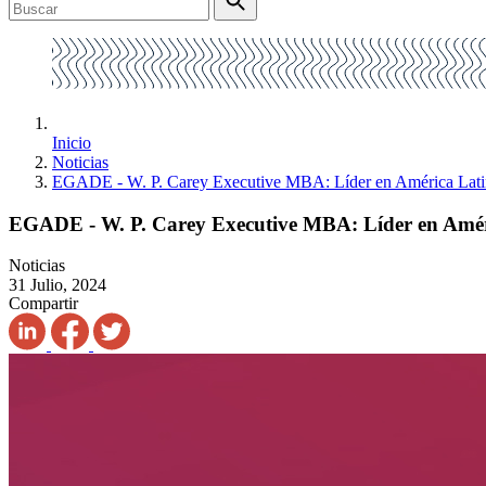
Inicio
Noticias
EGADE - W. P. Carey Executive MBA: Líder en América Lat
EGADE - W. P. Carey Executive MBA: Líder en Amé
Noticias
31 Julio, 2024
Compartir