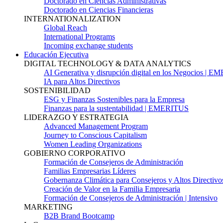
Doctorado en Ciencias Administrativas
Doctorado en Ciencias Financieras
INTERNATIONALIZATION
Global Reach
International Programs
Incoming exchange students
Educación Ejecutiva
DIGITAL TECHNOLOGY & DATA ANALYTICS
AI Generativa y disrupción digital en los Negocios | 
IA para Altos Directivos
SOSTENIBILIDAD
ESG y Finanzas Sostenibles para la Empresa
Finanzas para la sustentabilidad | EMERITUS
LIDERAZGO Y ESTRATEGIA
Advanced Management Program
Journey to Conscious Capitalism
Women Leading Organizations
GOBIERNO CORPORATIVO
Formación de Consejeros de Administración
Familias Empresarias Líderes
Gobernanza Climática para Consejeros y Altos Directivo
Creación de Valor en la Familia Empresaria
Formación de Consejeros de Administración | Intensivo
MARKETING
B2B Brand Bootcamp