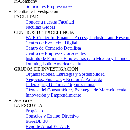
In-Company
Soluciones Empresariales
Facultad e Investigación
FACULTAD
Conoce a nuestra Facultad
Facultad Global
CENTROS DE EXCELENCIA
FAIR Center for Financial Access, Inclusion and Resear
Centro de Evolución Digital
Centro de Comercio Detallista
Centro de Empresas Conscientes
Instituto de Familias Empresarias para México y Latinoa
Dunning Latin America Centre
GRUPOS DE INVESTIGACIÓN
Organizaciones, Estrategia y Sostenibilidad
Negocios, Finanzas y Economía Aplicada
Liderazgo y Dinámica Organizacional
Ciencia del Consumidor y Estrategia de Mercadotecnia
Innovación y Emprendimiento
Acerca de
LA ESCUELA
Propósito
Consejos y Equipo Directivo
EGADE 30
Reporte Anual EGADE