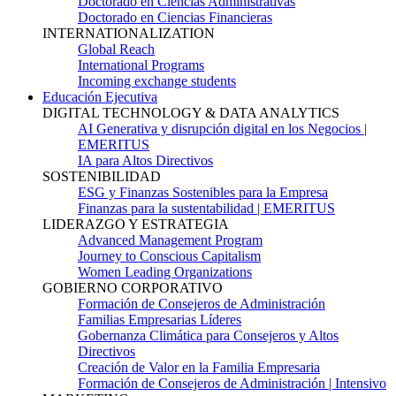
Doctorado en Ciencias Administrativas
Doctorado en Ciencias Financieras
INTERNATIONALIZATION
Global Reach
International Programs
Incoming exchange students
Educación Ejecutiva
DIGITAL TECHNOLOGY & DATA ANALYTICS
AI Generativa y disrupción digital en los Negocios |
EMERITUS
IA para Altos Directivos
SOSTENIBILIDAD
ESG y Finanzas Sostenibles para la Empresa
Finanzas para la sustentabilidad | EMERITUS
LIDERAZGO Y ESTRATEGIA
Advanced Management Program
Journey to Conscious Capitalism
Women Leading Organizations
GOBIERNO CORPORATIVO
Formación de Consejeros de Administración
Familias Empresarias Líderes
Gobernanza Climática para Consejeros y Altos
Directivos
Creación de Valor en la Familia Empresaria
Formación de Consejeros de Administración | Intensivo