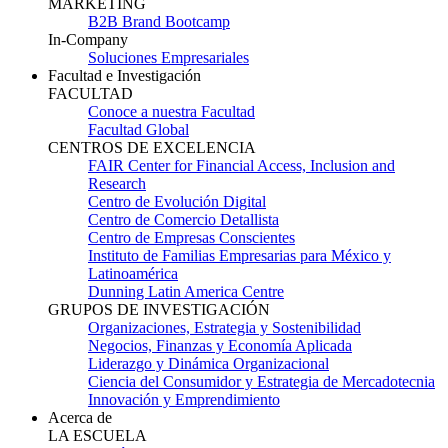
MARKETING
B2B Brand Bootcamp
In-Company
Soluciones Empresariales
Facultad e Investigación
FACULTAD
Conoce a nuestra Facultad
Facultad Global
CENTROS DE EXCELENCIA
FAIR Center for Financial Access, Inclusion and
Research
Centro de Evolución Digital
Centro de Comercio Detallista
Centro de Empresas Conscientes
Instituto de Familias Empresarias para México y
Latinoamérica
Dunning Latin America Centre
GRUPOS DE INVESTIGACIÓN
Organizaciones, Estrategia y Sostenibilidad
Negocios, Finanzas y Economía Aplicada
Liderazgo y Dinámica Organizacional
Ciencia del Consumidor y Estrategia de Mercadotecnia
Innovación y Emprendimiento
Acerca de
LA ESCUELA