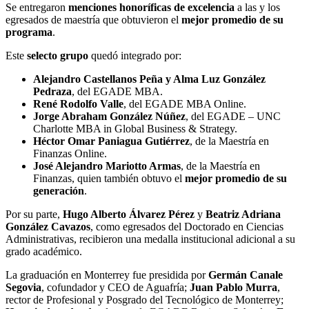
Se entregaron
menciones honoríficas de excelencia
a las y los
egresados de maestría que obtuvieron el
mejor promedio de su
programa
.
Este
selecto grupo
quedó integrado por:
Alejandro Castellanos Peña y Alma Luz González
Pedraza
, del EGADE MBA.
René Rodolfo Valle
, del EGADE MBA Online.
Jorge Abraham González Núñez
, del EGADE – UNC
Charlotte MBA in Global Business & Strategy.
Héctor Omar Paniagua Gutiérrez
, de la Maestría en
Finanzas Online.
José Alejandro Mariotto Armas
, de la Maestría en
Finanzas, quien también obtuvo el
mejor promedio de su
generación
.
Por su parte,
Hugo Alberto Álvarez Pérez
y
Beatriz Adriana
González Cavazos
, como egresados del Doctorado en Ciencias
Administrativas, recibieron una medalla institucional adicional a su
grado académico.
La graduación en Monterrey fue presidida por
Germán Canale
Segovia
, cofundador y CEO de Aguafría;
Juan Pablo Murra
,
rector de Profesional y Posgrado del Tecnológico de Monterrey;