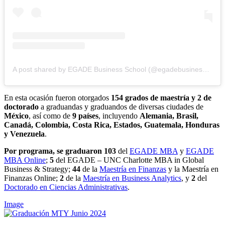
A post shared by EGADE Business School (@egadebusinessschool)
En esta ocasión fueron otorgados
154 grados de maestría y 2 de
doctorado
a graduandas y graduandos de diversas ciudades de
México
, así como de
9 países
, incluyendo
Alemania, Brasil,
Canadá, Colombia, Costa Rica, Estados, Guatemala, Honduras
y Venezuela
.
Por programa,
se graduaron
103
del
EGADE MBA
y
EGADE
MBA Online
;
5
del EGADE – UNC Charlotte MBA in Global
Business & Strategy;
44
de la
Maestría en Finanzas
y la Maestría en
Finanzas Online;
2
de la
Maestría en Business Analytics
, y
2
del
Doctorado en Ciencias Administrativas
.
Image