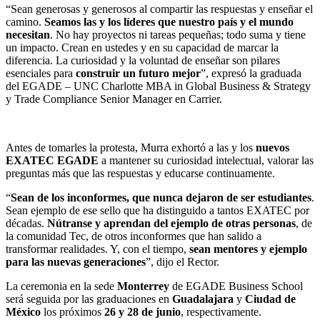
“Sean generosas y generosos al compartir las respuestas y enseñar el
camino.
Seamos las y los líderes que nuestro país y el mundo
necesitan
. No hay proyectos ni tareas pequeñas; todo suma y tiene
un impacto. Crean en ustedes y en su capacidad de marcar la
diferencia. La curiosidad y la voluntad de enseñar son pilares
esenciales para
construir un futuro mejor
”, expresó la graduada
del EGADE – UNC Charlotte MBA in Global Business & Strategy
y Trade Compliance Senior Manager en Carrier.
Antes de tomarles la protesta, Murra exhortó a las y los
nuevos
EXATEC EGADE
a mantener su curiosidad intelectual, valorar las
preguntas más que las respuestas y educarse continuamente.
“
Sean de los inconformes, que nunca dejaron de ser estudiantes
.
Sean ejemplo de ese sello que ha distinguido a tantos EXATEC por
décadas.
Nútranse y aprendan del ejemplo de otras personas
, de
la comunidad Tec, de otros inconformes que han salido a
transformar realidades. Y, con el tiempo,
sean mentores y ejemplo
para las nuevas generaciones
”, dijo el Rector.
La ceremonia en la sede
Monterrey
de EGADE Business School
será seguida por las graduaciones en
Guadalajara
y
Ciudad de
México
los próximos
26 y 28 de junio
, respectivamente.