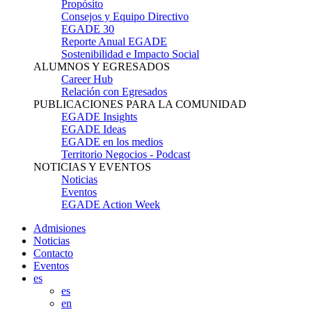
Propósito
Consejos y Equipo Directivo
EGADE 30
Reporte Anual EGADE
Sostenibilidad e Impacto Social
ALUMNOS Y EGRESADOS
Career Hub
Relación con Egresados
PUBLICACIONES PARA LA COMUNIDAD
EGADE Insights
EGADE Ideas
EGADE en los medios
Territorio Negocios - Podcast
NOTICIAS Y EVENTOS
Noticias
Eventos
EGADE Action Week
Admisiones
Noticias
Contacto
Eventos
es
es
en