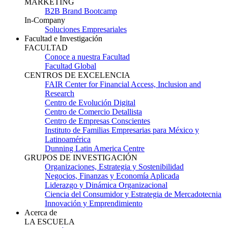
MARKETING
B2B Brand Bootcamp
In-Company
Soluciones Empresariales
Facultad e Investigación
FACULTAD
Conoce a nuestra Facultad
Facultad Global
CENTROS DE EXCELENCIA
FAIR Center for Financial Access, Inclusion and
Research
Centro de Evolución Digital
Centro de Comercio Detallista
Centro de Empresas Conscientes
Instituto de Familias Empresarias para México y
Latinoamérica
Dunning Latin America Centre
GRUPOS DE INVESTIGACIÓN
Organizaciones, Estrategia y Sostenibilidad
Negocios, Finanzas y Economía Aplicada
Liderazgo y Dinámica Organizacional
Ciencia del Consumidor y Estrategia de Mercadotecnia
Innovación y Emprendimiento
Acerca de
LA ESCUELA