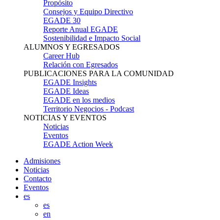
Propósito
Consejos y Equipo Directivo
EGADE 30
Reporte Anual EGADE
Sostenibilidad e Impacto Social
ALUMNOS Y EGRESADOS
Career Hub
Relación con Egresados
PUBLICACIONES PARA LA COMUNIDAD
EGADE Insights
EGADE Ideas
EGADE en los medios
Territorio Negocios - Podcast
NOTICIAS Y EVENTOS
Noticias
Eventos
EGADE Action Week
Admisiones
Noticias
Contacto
Eventos
es
es
en