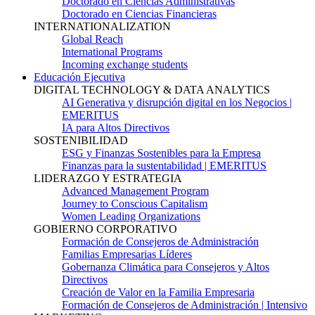
Doctorado en Ciencias Administrativas
Doctorado en Ciencias Financieras
INTERNATIONALIZATION
Global Reach
International Programs
Incoming exchange students
Educación Ejecutiva
DIGITAL TECHNOLOGY & DATA ANALYTICS
AI Generativa y disrupción digital en los Negocios |
EMERITUS
IA para Altos Directivos
SOSTENIBILIDAD
ESG y Finanzas Sostenibles para la Empresa
Finanzas para la sustentabilidad | EMERITUS
LIDERAZGO Y ESTRATEGIA
Advanced Management Program
Journey to Conscious Capitalism
Women Leading Organizations
GOBIERNO CORPORATIVO
Formación de Consejeros de Administración
Familias Empresarias Líderes
Gobernanza Climática para Consejeros y Altos
Directivos
Creación de Valor en la Familia Empresaria
Formación de Consejeros de Administración | Intensivo