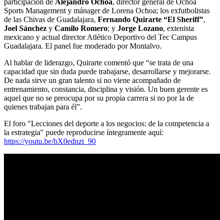
participación de
Alejandro Ochoa
, director general de Ochoa
Sports Management y mánager de Lorena Ochoa; los exfutbolistas
de las Chivas de Guadalajara,
Fernando Quirarte “El Sheriff”
,
Joel Sánchez
y
Camilo Romero
; y
Jorge Lozano
, extenista
mexicano y actual director Atlético Deportivo del Tec Campus
Guadalajara.
El panel fue moderado por Montalvo.
Al hablar de liderazgo, Quirarte comentó que “se trata de una
capacidad que sin duda puede trabajarse, desarrollarse y mejorarse.
De nada sirve un gran talento si no viene acompañado de
entrenamiento, constancia, disciplina y visión. Un buen gerente es
aquel que no se preocupa por su propia carrera si no por la de
quienes trabajan para él”.
El foro "Lecciones del deporte a los negocios: de la competencia a
la estrategia" puede reproducirse íntegramente aquí:
https://youtu.be/bX0ednzt_90