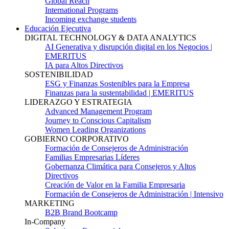
Global Reach
International Programs
Incoming exchange students
Educación Ejecutiva
DIGITAL TECHNOLOGY & DATA ANALYTICS
AI Generativa y disrupción digital en los Negocios |
EMERITUS
IA para Altos Directivos
SOSTENIBILIDAD
ESG y Finanzas Sostenibles para la Empresa
Finanzas para la sustentabilidad | EMERITUS
LIDERAZGO Y ESTRATEGIA
Advanced Management Program
Journey to Conscious Capitalism
Women Leading Organizations
GOBIERNO CORPORATIVO
Formación de Consejeros de Administración
Familias Empresarias Líderes
Gobernanza Climática para Consejeros y Altos
Directivos
Creación de Valor en la Familia Empresaria
Formación de Consejeros de Administración | Intensivo
MARKETING
B2B Brand Bootcamp
In-Company