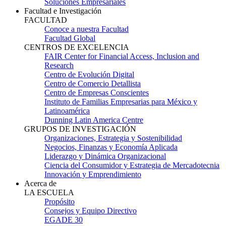
Soluciones Empresariales
Facultad e Investigación
FACULTAD
Conoce a nuestra Facultad
Facultad Global
CENTROS DE EXCELENCIA
FAIR Center for Financial Access, Inclusion and
Research
Centro de Evolución Digital
Centro de Comercio Detallista
Centro de Empresas Conscientes
Instituto de Familias Empresarias para México y
Latinoamérica
Dunning Latin America Centre
GRUPOS DE INVESTIGACIÓN
Organizaciones, Estrategia y Sostenibilidad
Negocios, Finanzas y Economía Aplicada
Liderazgo y Dinámica Organizacional
Ciencia del Consumidor y Estrategia de Mercadotecnia
Innovación y Emprendimiento
Acerca de
LA ESCUELA
Propósito
Consejos y Equipo Directivo
EGADE 30