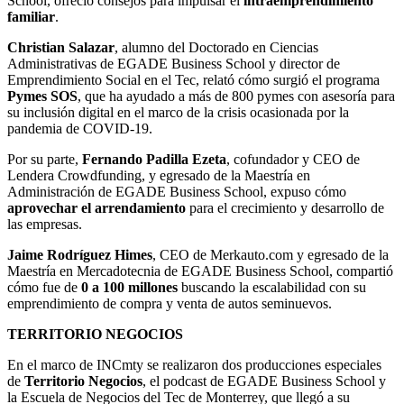
School, ofreció consejos para impulsar el
intraemprendimiento
familiar
.
Christian Salazar
, alumno del Doctorado en Ciencias
Administrativas de EGADE Business School y director de
Emprendimiento Social
en el Tec, relató cómo surgió el programa
Pymes SOS
, que ha ayudado a más de 800 pymes con asesoría para
su inclusión digital en el marco de la crisis ocasionada por la
pandemia de COVID-19.
Por su parte,
Fernando Padilla Ezeta
, cofundador y CEO de
Lendera Crowdfunding, y egresado de la Maestría en
Administración de EGADE Business School, expuso cómo
aprovechar el arrendamiento
para el crecimiento y desarrollo de
las empresas.
Jaime Rodríguez Himes
, CEO de Merkauto.com y egresado de la
Maestría en Mercadotecnia de EGADE Business School, compartió
cómo fue de
0 a 100 millones
buscando la escalabilidad con su
emprendimiento de compra y venta de autos seminuevos.
TERRITORIO NEGOCIOS
En el marco de INCmty se realizaron dos producciones especiales
de
Territorio Negocios
, el podcast de EGADE Business School y
la Escuela de Negocios del Tec de Monterrey, que llegó a su