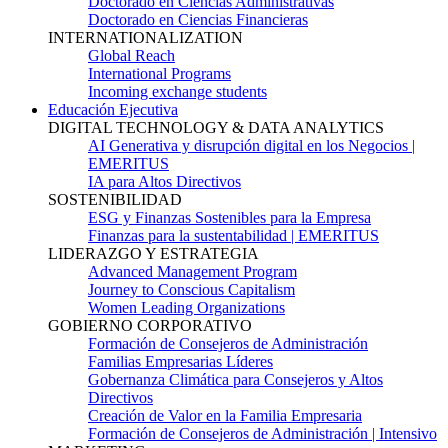
Doctorado en Ciencias Administrativas
Doctorado en Ciencias Financieras
INTERNATIONALIZATION
Global Reach
International Programs
Incoming exchange students
Educación Ejecutiva
DIGITAL TECHNOLOGY & DATA ANALYTICS
AI Generativa y disrupción digital en los Negocios |
EMERITUS
IA para Altos Directivos
SOSTENIBILIDAD
ESG y Finanzas Sostenibles para la Empresa
Finanzas para la sustentabilidad | EMERITUS
LIDERAZGO Y ESTRATEGIA
Advanced Management Program
Journey to Conscious Capitalism
Women Leading Organizations
GOBIERNO CORPORATIVO
Formación de Consejeros de Administración
Familias Empresarias Líderes
Gobernanza Climática para Consejeros y Altos
Directivos
Creación de Valor en la Familia Empresaria
Formación de Consejeros de Administración | Intensivo