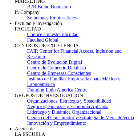
MARKETING
B2B Brand Bootcamp
In-Company
Soluciones Empresariales
Facultad e Investigación
FACULTAD
Conoce a nuestra Facultad
Facultad Global
CENTROS DE EXCELENCIA
FAIR Center for Financial Access, Inclusion and
Research
Centro de Evolución Digital
Centro de Comercio Detallista
Centro de Empresas Conscientes
Instituto de Familias Empresarias para México y
Latinoamérica
Dunning Latin America Centre
GRUPOS DE INVESTIGACIÓN
Organizaciones, Estrategia y Sostenibilidad
Negocios, Finanzas y Economía Aplicada
Liderazgo y Dinámica Organizacional
Ciencia del Consumidor y Estrategia de Mercadotecnia
Innovación y Emprendimiento
Acerca de
LA ESCUELA