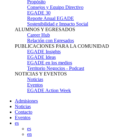
Propósito
Consejos y Equipo Directivo
EGADE 30
Reporte Anual EGADE
Sostenibilidad e Impacto Social
ALUMNOS Y EGRESADOS
Career Hub
Relación con Egresados
PUBLICACIONES PARA LA COMUNIDAD
EGADE Insights
EGADE Ideas
EGADE en los medios
Territorio Negocios - Podcast
NOTICIAS Y EVENTOS
Noticias
Eventos
EGADE Action Week
Admisiones
Noticias
Contacto
Eventos
es
es
en