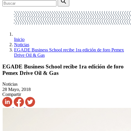
Inicio
Noticias
EGADE Business School recibe 1ra edición de foro Pemex
Drive Oil & Gas
EGADE Business School recibe 1ra edición de foro
Pemex Drive Oil & Gas
Noticias
28 Mayo, 2018
Compartir