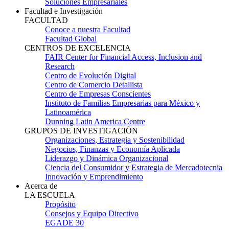
Soluciones Empresariales
Facultad e Investigación
FACULTAD
Conoce a nuestra Facultad
Facultad Global
CENTROS DE EXCELENCIA
FAIR Center for Financial Access, Inclusion and
Research
Centro de Evolución Digital
Centro de Comercio Detallista
Centro de Empresas Conscientes
Instituto de Familias Empresarias para México y
Latinoamérica
Dunning Latin America Centre
GRUPOS DE INVESTIGACIÓN
Organizaciones, Estrategia y Sostenibilidad
Negocios, Finanzas y Economía Aplicada
Liderazgo y Dinámica Organizacional
Ciencia del Consumidor y Estrategia de Mercadotecnia
Innovación y Emprendimiento
Acerca de
LA ESCUELA
Propósito
Consejos y Equipo Directivo
EGADE 30