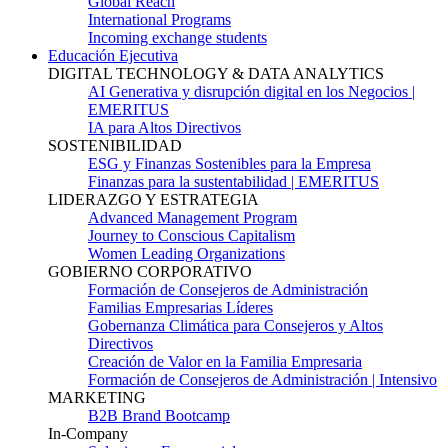
Global Reach
International Programs
Incoming exchange students
Educación Ejecutiva
DIGITAL TECHNOLOGY & DATA ANALYTICS
AI Generativa y disrupción digital en los Negocios |
EMERITUS
IA para Altos Directivos
SOSTENIBILIDAD
ESG y Finanzas Sostenibles para la Empresa
Finanzas para la sustentabilidad | EMERITUS
LIDERAZGO Y ESTRATEGIA
Advanced Management Program
Journey to Conscious Capitalism
Women Leading Organizations
GOBIERNO CORPORATIVO
Formación de Consejeros de Administración
Familias Empresarias Líderes
Gobernanza Climática para Consejeros y Altos
Directivos
Creación de Valor en la Familia Empresaria
Formación de Consejeros de Administración | Intensivo
MARKETING
B2B Brand Bootcamp
In-Company