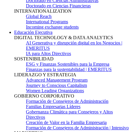
Doctorado en Ciencias Administrativas
Doctorado en Ciencias Financieras
INTERNATIONALIZATION
Global Reach
International Programs
Incoming exchange students
Educación Ejecutiva
DIGITAL TECHNOLOGY & DATA ANALYTICS
AI Generativa y disrupción digital en los Negocios |
EMERITUS
IA para Altos Directivos
SOSTENIBILIDAD
ESG y Finanzas Sostenibles para la Empresa
Finanzas para la sustentabilidad | EMERITUS
LIDERAZGO Y ESTRATEGIA
Advanced Management Program
Journey to Conscious Capitalism
Women Leading Organizations
GOBIERNO CORPORATIVO
Formación de Consejeros de Administración
Familias Empresarias Líderes
Gobernanza Climática para Consejeros y Altos
Directivos
Creación de Valor en la Familia Empresaria
Formación de Consejeros de Administración | Intensivo