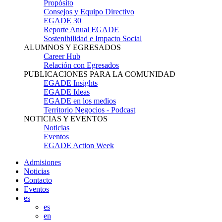
Propósito
Consejos y Equipo Directivo
EGADE 30
Reporte Anual EGADE
Sostenibilidad e Impacto Social
ALUMNOS Y EGRESADOS
Career Hub
Relación con Egresados
PUBLICACIONES PARA LA COMUNIDAD
EGADE Insights
EGADE Ideas
EGADE en los medios
Territorio Negocios - Podcast
NOTICIAS Y EVENTOS
Noticias
Eventos
EGADE Action Week
Admisiones
Noticias
Contacto
Eventos
es
es
en