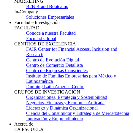
MARKETING
B2B Brand Bootcamp
In-Company
Soluciones Empresariales
Facultad e Investigación
FACULTAD
Conoce a nuestra Facultad
Facultad Global
CENTROS DE EXCELENCIA
FAIR Center for Financial Access, Inclusion and
Research
Centro de Evolución Digital
Centro de Comercio Detallista
Centro de Empresas Conscientes
Instituto de Familias Empresarias para México y
Latinoamérica
Dunning Latin America Centre
GRUPOS DE INVESTIGACIÓN
Organizaciones, Estrategia y Sostenibilidad
Negocios, Finanzas y Economía Aplicada
Liderazgo y Dinámica Organizacional
Ciencia del Consumidor y Estrategia de Mercadotecnia
Innovación y Emprendimiento
Acerca de
LA ESCUELA