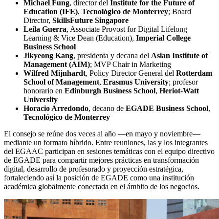
Michael Fung
, director del
Institute for the Future of
Education (IFE)
,
Tecnológico de Monterrey
; Board
Director,
SkillsFuture Singapore
Leila Guerra
, Associate Provost for Digital Lifelong
Learning & Vice Dean (Education),
Imperial College
Business School
Jikyeong Kang
, presidenta y decana del
Asian Institute of
Management (AIM)
; MVP Chair in Marketing
Wilfred Mijnhardt
, Policy Director General del
Rotterdam
School of Management
,
Erasmus University
; profesor
honorario en
Edinburgh Business School
,
Heriot-Watt
University
Horacio Arredondo
, decano de
EGADE Business School
,
Tecnológico de Monterrey
El consejo se reúne dos veces al año —en mayo y noviembre—
mediante un formato híbrido. Entre reuniones, las y los integrantes
del EGAAC participan en sesiones temáticas con el equipo directivo
de EGADE para compartir mejores prácticas en transformación
digital, desarrollo de profesorado y proyección estratégica,
fortaleciendo así la posición de EGADE como una institución
académica globalmente conectada en el ámbito de los negocios.