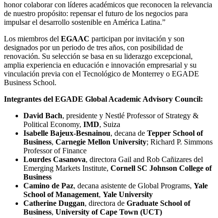
honor colaborar con líderes académicos que reconocen la relevancia
de nuestro propósito: repensar el futuro de los negocios para
impulsar el desarrollo sostenible en América Latina.”
Los miembros del
EGAAC
participan por invitación y son
designados por un periodo de tres años, con posibilidad de
renovación. Su selección se basa en su liderazgo excepcional,
amplia experiencia en educación e innovación empresarial y su
vinculación previa con el Tecnológico de Monterrey o EGADE
Business School.
Integrantes del EGADE Global Academic Advisory Council:
David Bach
, presidente y Nestlé Professor of Strategy &
Political Economy,
IMD
, Suiza
Isabelle Bajeux-Besnainou
, decana de
Tepper School of
Business
,
Carnegie Mellon University
; Richard P. Simmons
Professor of Finance
Lourdes Casanova
, directora Gail and Rob Cañizares del
Emerging Markets Institute,
Cornell SC Johnson College of
Business
Camino de Paz
, decana asistente de Global Programs,
Yale
School of Management
,
Yale University
Catherine Duggan
, directora de
Graduate School of
Business
,
University of Cape Town (UCT)