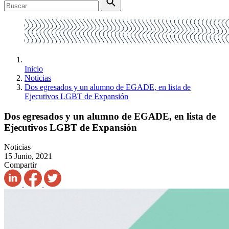
Inicio
Noticias
Dos egresados y un alumno de EGADE, en lista de
Ejecutivos LGBT de Expansión
Dos egresados y un alumno de EGADE, en lista de
Ejecutivos LGBT de Expansión
Noticias
15 Junio, 2021
Compartir