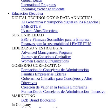
Global Reach
International Programs
Incoming exchange students
Educación Ejecutiva
DIGITAL TECHNOLOGY & DATA ANALYTICS
AI Generativa y disrupción digital en los Negocios |
EMERITUS
IA para Altos Directivos
SOSTENIBILIDAD
ESG y Finanzas Sostenibles para la Empresa
Finanzas para la sustentabilidad | EMERITUS
LIDERAZGO Y ESTRATEGIA
Advanced Management Program
Journey to Conscious Capitalism
Women Leading Organizations
GOBIERNO CORPORATIVO
Formación de Consejeros de Administración
Familias Empresarias Líderes
Gobernanza Climática para Consejeros y Altos
Directivos
Creación de Valor en la Familia Empresaria
Formación de Consejeros de Administración | Intensivo
MARKETING
B2B Brand Bootcamp
In-Company