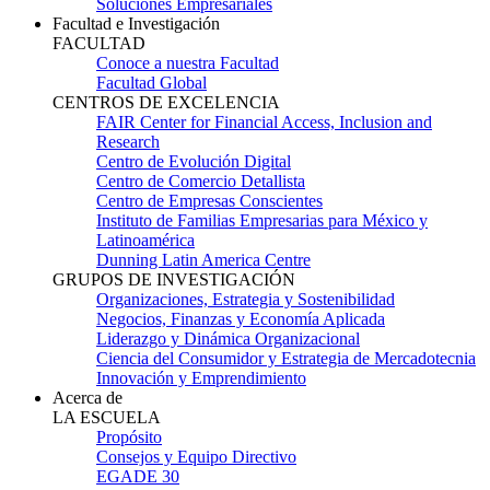
Soluciones Empresariales
Facultad e Investigación
FACULTAD
Conoce a nuestra Facultad
Facultad Global
CENTROS DE EXCELENCIA
FAIR Center for Financial Access, Inclusion and
Research
Centro de Evolución Digital
Centro de Comercio Detallista
Centro de Empresas Conscientes
Instituto de Familias Empresarias para México y
Latinoamérica
Dunning Latin America Centre
GRUPOS DE INVESTIGACIÓN
Organizaciones, Estrategia y Sostenibilidad
Negocios, Finanzas y Economía Aplicada
Liderazgo y Dinámica Organizacional
Ciencia del Consumidor y Estrategia de Mercadotecnia
Innovación y Emprendimiento
Acerca de
LA ESCUELA
Propósito
Consejos y Equipo Directivo
EGADE 30