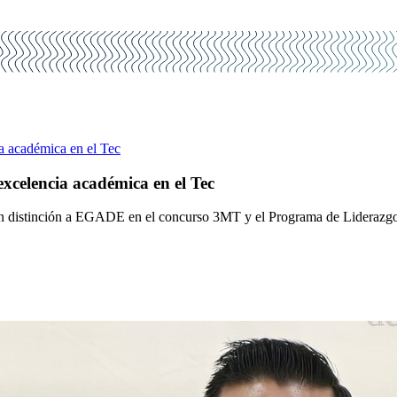
a académica en el Tec
xcelencia académica en el Tec
on distinción a EGADE en el concurso 3MT y el Programa de Liderazg