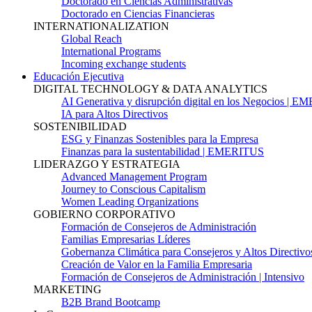
Doctorado en Ciencias Administrativas
Doctorado en Ciencias Financieras
INTERNATIONALIZATION
Global Reach
International Programs
Incoming exchange students
Educación Ejecutiva
DIGITAL TECHNOLOGY & DATA ANALYTICS
AI Generativa y disrupción digital en los Negocios | 
IA para Altos Directivos
SOSTENIBILIDAD
ESG y Finanzas Sostenibles para la Empresa
Finanzas para la sustentabilidad | EMERITUS
LIDERAZGO Y ESTRATEGIA
Advanced Management Program
Journey to Conscious Capitalism
Women Leading Organizations
GOBIERNO CORPORATIVO
Formación de Consejeros de Administración
Familias Empresarias Líderes
Gobernanza Climática para Consejeros y Altos Directivo
Creación de Valor en la Familia Empresaria
Formación de Consejeros de Administración | Intensivo
MARKETING
B2B Brand Bootcamp