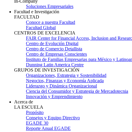
In-Company
Soluciones Empresariales
Facultad e Investigación
FACULTAD
Conoce a nuestra Facultad
Facultad Global
CENTROS DE EXCELENCIA
FAIR Center for Financial Access, Inclusion and Resear
Centro de Evolución Digital
Centro de Comercio Detallista
Centro de Empresas Conscientes
Instituto de Familias Empresarias para México y Latinoa
Dunning Latin America Centre
GRUPOS DE INVESTIGACIÓN
Organizaciones, Estrategia y Sostenibilidad
Negocios, Finanzas y Economía Aplicada
Liderazgo y Dinámica Organizacional
Ciencia del Consumidor y Estrategia de Mercadotecnia
Innovación y Emprendimiento
Acerca de
LA ESCUELA
Propósito
Consejos y Equipo Directivo
EGADE 30
Reporte Anual EGADE