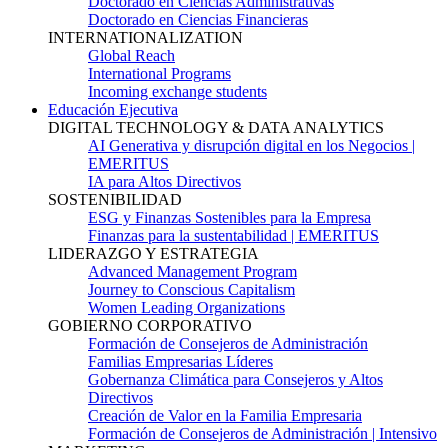
Doctorado en Ciencias Administrativas
Doctorado en Ciencias Financieras
INTERNATIONALIZATION
Global Reach
International Programs
Incoming exchange students
Educación Ejecutiva
DIGITAL TECHNOLOGY & DATA ANALYTICS
AI Generativa y disrupción digital en los Negocios |
EMERITUS
IA para Altos Directivos
SOSTENIBILIDAD
ESG y Finanzas Sostenibles para la Empresa
Finanzas para la sustentabilidad | EMERITUS
LIDERAZGO Y ESTRATEGIA
Advanced Management Program
Journey to Conscious Capitalism
Women Leading Organizations
GOBIERNO CORPORATIVO
Formación de Consejeros de Administración
Familias Empresarias Líderes
Gobernanza Climática para Consejeros y Altos
Directivos
Creación de Valor en la Familia Empresaria
Formación de Consejeros de Administración | Intensivo