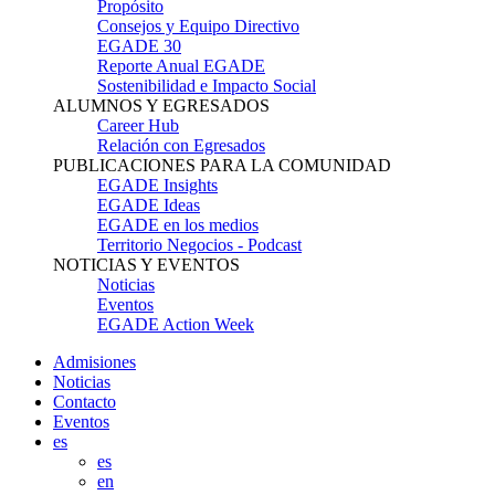
Propósito
Consejos y Equipo Directivo
EGADE 30
Reporte Anual EGADE
Sostenibilidad e Impacto Social
ALUMNOS Y EGRESADOS
Career Hub
Relación con Egresados
PUBLICACIONES PARA LA COMUNIDAD
EGADE Insights
EGADE Ideas
EGADE en los medios
Territorio Negocios - Podcast
NOTICIAS Y EVENTOS
Noticias
Eventos
EGADE Action Week
Admisiones
Noticias
Contacto
Eventos
es
es
en