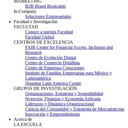
MARKETING
B2B Brand Bootcamp
In-Company
Soluciones Empresariales
Facultad e Investigación
FACULTAD
Conoce a nuestra Facultad
Facultad Global
CENTROS DE EXCELENCIA
FAIR Center for Financial Access, Inclusion and
Research
Centro de Evolución Digital
Centro de Comercio Detallista
Centro de Empresas Conscientes
Instituto de Familias Empresarias para México y
Latinoamérica
Dunning Latin America Centre
GRUPOS DE INVESTIGACIÓN
Organizaciones, Estrategia y Sostenibilidad
Negocios, Finanzas y Economía Aplicada
Liderazgo y Dinámica Organizacional
Ciencia del Consumidor y Estrategia de Mercadotecnia
Innovación y Emprendimiento
Acerca de
LA ESCUELA