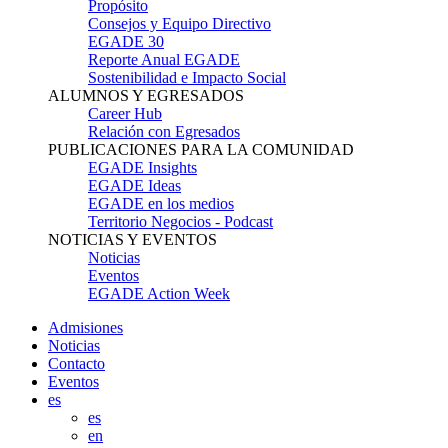
Propósito
Consejos y Equipo Directivo
EGADE 30
Reporte Anual EGADE
Sostenibilidad e Impacto Social
ALUMNOS Y EGRESADOS
Career Hub
Relación con Egresados
PUBLICACIONES PARA LA COMUNIDAD
EGADE Insights
EGADE Ideas
EGADE en los medios
Territorio Negocios - Podcast
NOTICIAS Y EVENTOS
Noticias
Eventos
EGADE Action Week
Admisiones
Noticias
Contacto
Eventos
es
es
en