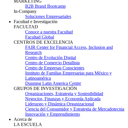
MARKETING
B2B Brand Bootcamp
In-Company
Soluciones Empresariales
Facultad e Investigación
FACULTAD
Conoce a nuestra Facultad
Facultad Global
CENTROS DE EXCELENCIA
FAIR Center for Financial Access, Inclusion and
Research
Centro de Evolución Digital
Centro de Comercio Detallista
Centro de Empresas Conscientes
Instituto de Familias Empresarias para México y
Latinoamérica
Dunning Latin America Centre
GRUPOS DE INVESTIGACIÓN
Organizaciones, Estrategia y Sostenibilidad
Negocios, Finanzas y Economía Aplicada
Liderazgo y Dinámica Organizacional
Ciencia del Consumidor y Estrategia de Mercadotecnia
Innovación y Emprendimiento
Acerca de
LA ESCUELA