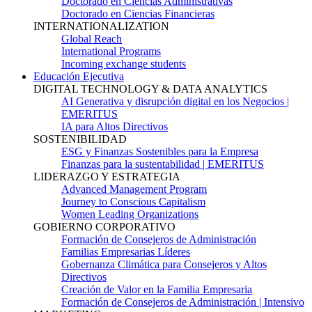
Doctorado en Ciencias Administrativas
Doctorado en Ciencias Financieras
INTERNATIONALIZATION
Global Reach
International Programs
Incoming exchange students
Educación Ejecutiva
DIGITAL TECHNOLOGY & DATA ANALYTICS
AI Generativa y disrupción digital en los Negocios |
EMERITUS
IA para Altos Directivos
SOSTENIBILIDAD
ESG y Finanzas Sostenibles para la Empresa
Finanzas para la sustentabilidad | EMERITUS
LIDERAZGO Y ESTRATEGIA
Advanced Management Program
Journey to Conscious Capitalism
Women Leading Organizations
GOBIERNO CORPORATIVO
Formación de Consejeros de Administración
Familias Empresarias Líderes
Gobernanza Climática para Consejeros y Altos
Directivos
Creación de Valor en la Familia Empresaria
Formación de Consejeros de Administración | Intensivo