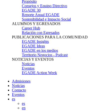
Propósito
Consejos y Equipo Directivo
EGADE 30
Reporte Anual EGADE
Sostenibilidad e Impacto Social
ALUMNOS Y EGRESADOS
Career Hub
Relación con Egresados
PUBLICACIONES PARA LA COMUNIDAD
EGADE Insights
EGADE Ideas
EGADE en los medios
Territorio Negocios - Podcast
NOTICIAS Y EVENTOS
Noticias
Eventos
EGADE Action Week
Admisiones
Noticias
Contacto
Eventos
es
es
en