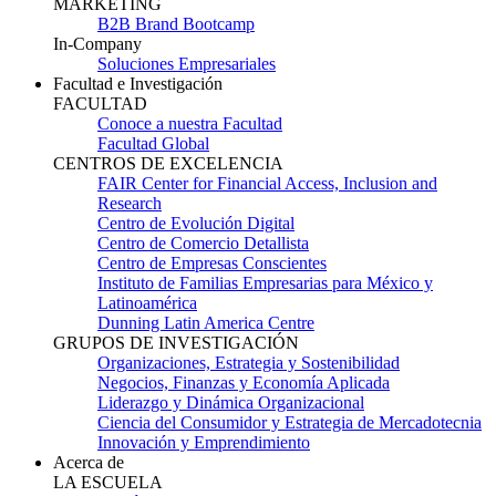
MARKETING
B2B Brand Bootcamp
In-Company
Soluciones Empresariales
Facultad e Investigación
FACULTAD
Conoce a nuestra Facultad
Facultad Global
CENTROS DE EXCELENCIA
FAIR Center for Financial Access, Inclusion and
Research
Centro de Evolución Digital
Centro de Comercio Detallista
Centro de Empresas Conscientes
Instituto de Familias Empresarias para México y
Latinoamérica
Dunning Latin America Centre
GRUPOS DE INVESTIGACIÓN
Organizaciones, Estrategia y Sostenibilidad
Negocios, Finanzas y Economía Aplicada
Liderazgo y Dinámica Organizacional
Ciencia del Consumidor y Estrategia de Mercadotecnia
Innovación y Emprendimiento
Acerca de
LA ESCUELA