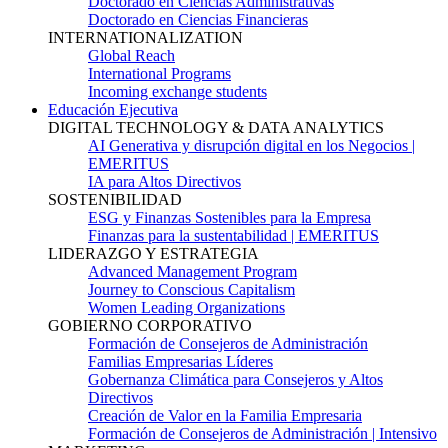
Doctorado en Ciencias Administrativas
Doctorado en Ciencias Financieras
INTERNATIONALIZATION
Global Reach
International Programs
Incoming exchange students
Educación Ejecutiva
DIGITAL TECHNOLOGY & DATA ANALYTICS
AI Generativa y disrupción digital en los Negocios |
EMERITUS
IA para Altos Directivos
SOSTENIBILIDAD
ESG y Finanzas Sostenibles para la Empresa
Finanzas para la sustentabilidad | EMERITUS
LIDERAZGO Y ESTRATEGIA
Advanced Management Program
Journey to Conscious Capitalism
Women Leading Organizations
GOBIERNO CORPORATIVO
Formación de Consejeros de Administración
Familias Empresarias Líderes
Gobernanza Climática para Consejeros y Altos
Directivos
Creación de Valor en la Familia Empresaria
Formación de Consejeros de Administración | Intensivo