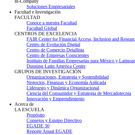
In-Company
Soluciones Empresariales
Facultad e Investigación
FACULTAD
Conoce a nuestra Facultad
Facultad Global
CENTROS DE EXCELENCIA
FAIR Center for Financial Access, Inclusion and Resear
Centro de Evolución Digital
Centro de Comercio Detallista
Centro de Empresas Conscientes
Instituto de Familias Empresarias para México y Latinoa
Dunning Latin America Centre
GRUPOS DE INVESTIGACIÓN
Organizaciones, Estrategia y Sostenibilidad
Negocios, Finanzas y Economía Aplicada
Liderazgo y Dinámica Organizacional
Ciencia del Consumidor y Estrategia de Mercadotecnia
Innovación y Emprendimiento
Acerca de
LA ESCUELA
Propósito
Consejos y Equipo Directivo
EGADE 30
Reporte Anual EGADE