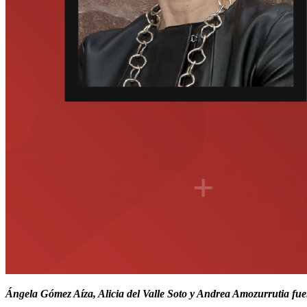
Ángela Gómez Aíza, Alicia del Valle Soto y Andrea Amozurrutia fuero