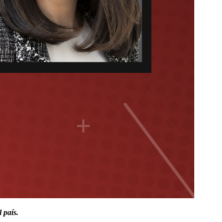
 país.