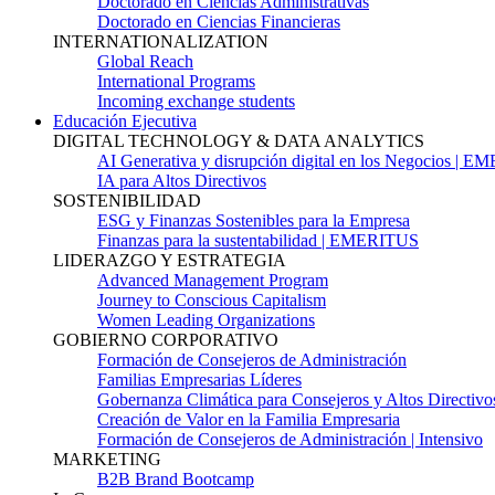
Doctorado en Ciencias Administrativas
Doctorado en Ciencias Financieras
INTERNATIONALIZATION
Global Reach
International Programs
Incoming exchange students
Educación Ejecutiva
DIGITAL TECHNOLOGY & DATA ANALYTICS
AI Generativa y disrupción digital en los Negocios | 
IA para Altos Directivos
SOSTENIBILIDAD
ESG y Finanzas Sostenibles para la Empresa
Finanzas para la sustentabilidad | EMERITUS
LIDERAZGO Y ESTRATEGIA
Advanced Management Program
Journey to Conscious Capitalism
Women Leading Organizations
GOBIERNO CORPORATIVO
Formación de Consejeros de Administración
Familias Empresarias Líderes
Gobernanza Climática para Consejeros y Altos Directivo
Creación de Valor en la Familia Empresaria
Formación de Consejeros de Administración | Intensivo
MARKETING
B2B Brand Bootcamp