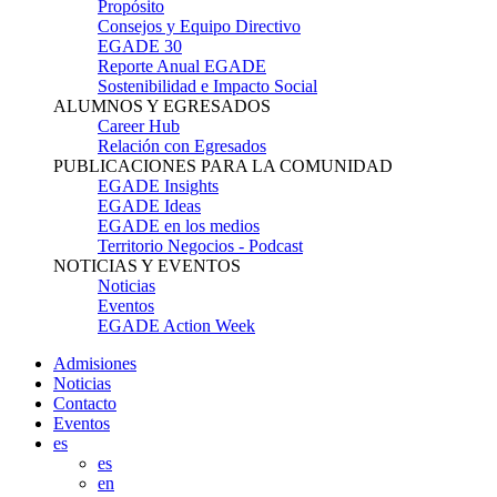
Propósito
Consejos y Equipo Directivo
EGADE 30
Reporte Anual EGADE
Sostenibilidad e Impacto Social
ALUMNOS Y EGRESADOS
Career Hub
Relación con Egresados
PUBLICACIONES PARA LA COMUNIDAD
EGADE Insights
EGADE Ideas
EGADE en los medios
Territorio Negocios - Podcast
NOTICIAS Y EVENTOS
Noticias
Eventos
EGADE Action Week
Admisiones
Noticias
Contacto
Eventos
es
es
en