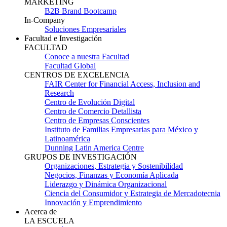
MARKETING
B2B Brand Bootcamp
In-Company
Soluciones Empresariales
Facultad e Investigación
FACULTAD
Conoce a nuestra Facultad
Facultad Global
CENTROS DE EXCELENCIA
FAIR Center for Financial Access, Inclusion and
Research
Centro de Evolución Digital
Centro de Comercio Detallista
Centro de Empresas Conscientes
Instituto de Familias Empresarias para México y
Latinoamérica
Dunning Latin America Centre
GRUPOS DE INVESTIGACIÓN
Organizaciones, Estrategia y Sostenibilidad
Negocios, Finanzas y Economía Aplicada
Liderazgo y Dinámica Organizacional
Ciencia del Consumidor y Estrategia de Mercadotecnia
Innovación y Emprendimiento
Acerca de
LA ESCUELA