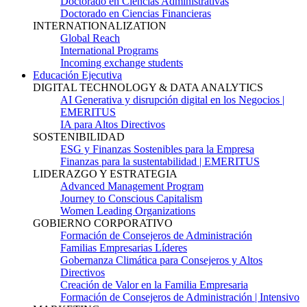
Doctorado en Ciencias Administrativas
Doctorado en Ciencias Financieras
INTERNATIONALIZATION
Global Reach
International Programs
Incoming exchange students
Educación Ejecutiva
DIGITAL TECHNOLOGY & DATA ANALYTICS
AI Generativa y disrupción digital en los Negocios |
EMERITUS
IA para Altos Directivos
SOSTENIBILIDAD
ESG y Finanzas Sostenibles para la Empresa
Finanzas para la sustentabilidad | EMERITUS
LIDERAZGO Y ESTRATEGIA
Advanced Management Program
Journey to Conscious Capitalism
Women Leading Organizations
GOBIERNO CORPORATIVO
Formación de Consejeros de Administración
Familias Empresarias Líderes
Gobernanza Climática para Consejeros y Altos
Directivos
Creación de Valor en la Familia Empresaria
Formación de Consejeros de Administración | Intensivo