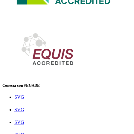
Conecta con #EGADE
SVG
SVG
SVG