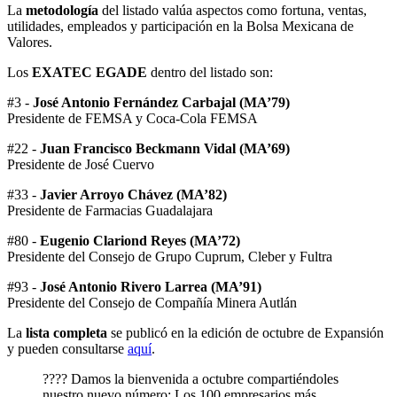
La
metodología
del listado valúa aspectos como fortuna, ventas,
utilidades, empleados y participación en la Bolsa Mexicana de
Valores.
Los
EXATEC EGADE
dentro del listado son:
#3 -
José Antonio Fernández Carbajal (MA’79)
Presidente de FEMSA y Coca-Cola FEMSA
#22 -
Juan Francisco Beckmann Vidal (MA’69)
Presidente de José Cuervo
#33 -
Javier Arroyo Chávez (MA’82)
Presidente de Farmacias Guadalajara
#80 -
Eugenio Clariond Reyes (MA’72)
Presidente del Consejo de Grupo Cuprum, Cleber y Fultra
#93 -
José Antonio Rivero Larrea (MA’91)
Presidente del Consejo de Compañía Minera Autlán
La
lista completa
se publicó en la edición de octubre de Expansión
y pueden consultarse
aquí
.
???? Damos la bienvenida a octubre compartiéndoles
nuestro nuevo número: Los 100 empresarios más