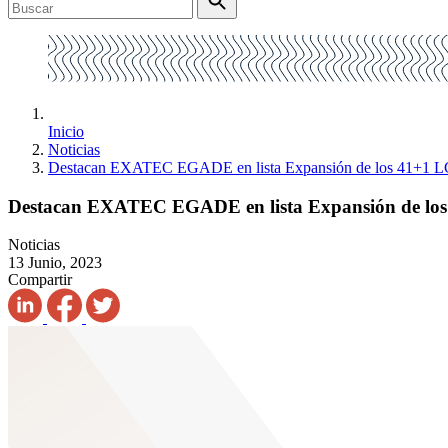
Inicio
Noticias
Destacan EXATEC EGADE en lista Expansión de los 41+1 L
Destacan EXATEC EGADE en lista Expansión de los
Noticias
13 Junio, 2023
Compartir