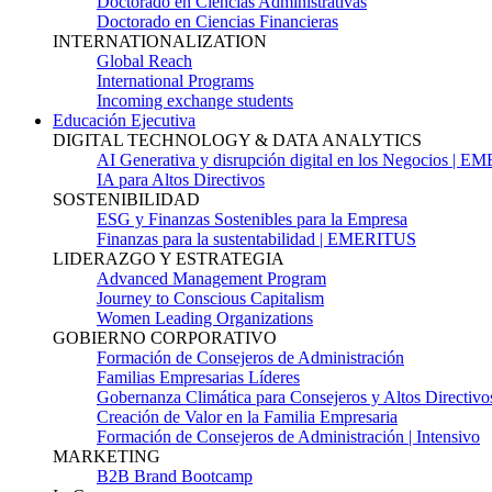
Doctorado en Ciencias Administrativas
Doctorado en Ciencias Financieras
INTERNATIONALIZATION
Global Reach
International Programs
Incoming exchange students
Educación Ejecutiva
DIGITAL TECHNOLOGY & DATA ANALYTICS
AI Generativa y disrupción digital en los Negocios | 
IA para Altos Directivos
SOSTENIBILIDAD
ESG y Finanzas Sostenibles para la Empresa
Finanzas para la sustentabilidad | EMERITUS
LIDERAZGO Y ESTRATEGIA
Advanced Management Program
Journey to Conscious Capitalism
Women Leading Organizations
GOBIERNO CORPORATIVO
Formación de Consejeros de Administración
Familias Empresarias Líderes
Gobernanza Climática para Consejeros y Altos Directivo
Creación de Valor en la Familia Empresaria
Formación de Consejeros de Administración | Intensivo
MARKETING
B2B Brand Bootcamp