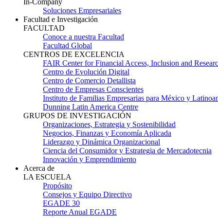
In-Company
Soluciones Empresariales
Facultad e Investigación
FACULTAD
Conoce a nuestra Facultad
Facultad Global
CENTROS DE EXCELENCIA
FAIR Center for Financial Access, Inclusion and Resear
Centro de Evolución Digital
Centro de Comercio Detallista
Centro de Empresas Conscientes
Instituto de Familias Empresarias para México y Latinoa
Dunning Latin America Centre
GRUPOS DE INVESTIGACIÓN
Organizaciones, Estrategia y Sostenibilidad
Negocios, Finanzas y Economía Aplicada
Liderazgo y Dinámica Organizacional
Ciencia del Consumidor y Estrategia de Mercadotecnia
Innovación y Emprendimiento
Acerca de
LA ESCUELA
Propósito
Consejos y Equipo Directivo
EGADE 30
Reporte Anual EGADE