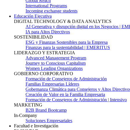
Global Reach
International Programs
Incoming exchange students
Educación Ejecutiva
DIGITAL TECHNOLOGY & DATA ANALYTICS
AI Generativa y disrupción digital en los Negocios | 
IA para Altos Directivos
SOSTENIBILIDAD
ESG y Finanzas Sostenibles para la Empresa
Finanzas para la sustentabilidad | EMERITUS
LIDERAZGO Y ESTRATEGIA
Advanced Management Program
Journey to Conscious Capitalism
Women Leading Organizations
GOBIERNO CORPORATIVO
Formación de Consejeros de Administración
Familias Empresarias Líderes
Gobernanza Climática para Consejeros y Altos Directivo
Creación de Valor en la Familia Empresaria
Formación de Consejeros de Administración | Intensivo
MARKETING
B2B Brand Bootcamp
In-Company
Soluciones Empresariales
Facultad e Investigación