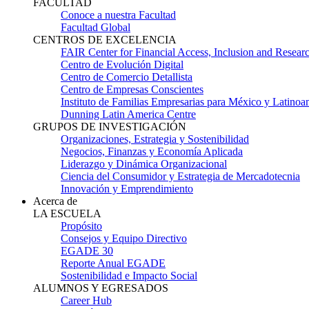
FACULTAD
Conoce a nuestra Facultad
Facultad Global
CENTROS DE EXCELENCIA
FAIR Center for Financial Access, Inclusion and Resear
Centro de Evolución Digital
Centro de Comercio Detallista
Centro de Empresas Conscientes
Instituto de Familias Empresarias para México y Latinoa
Dunning Latin America Centre
GRUPOS DE INVESTIGACIÓN
Organizaciones, Estrategia y Sostenibilidad
Negocios, Finanzas y Economía Aplicada
Liderazgo y Dinámica Organizacional
Ciencia del Consumidor y Estrategia de Mercadotecnia
Innovación y Emprendimiento
Acerca de
LA ESCUELA
Propósito
Consejos y Equipo Directivo
EGADE 30
Reporte Anual EGADE
Sostenibilidad e Impacto Social
ALUMNOS Y EGRESADOS
Career Hub