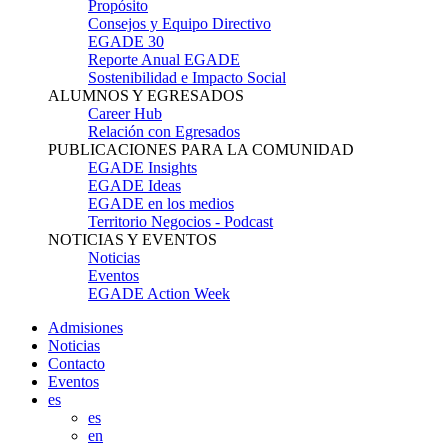
Propósito
Consejos y Equipo Directivo
EGADE 30
Reporte Anual EGADE
Sostenibilidad e Impacto Social
ALUMNOS Y EGRESADOS
Career Hub
Relación con Egresados
PUBLICACIONES PARA LA COMUNIDAD
EGADE Insights
EGADE Ideas
EGADE en los medios
Territorio Negocios - Podcast
NOTICIAS Y EVENTOS
Noticias
Eventos
EGADE Action Week
Admisiones
Noticias
Contacto
Eventos
es
es
en