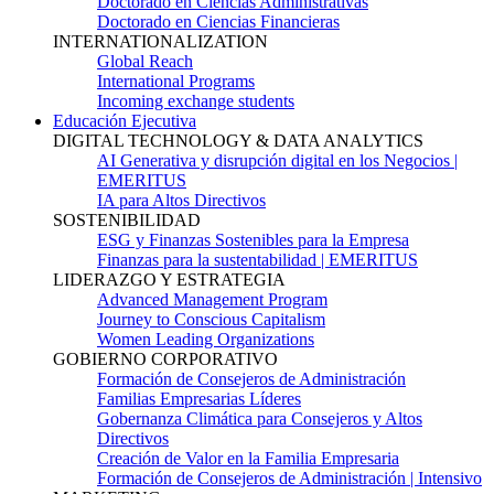
Doctorado en Ciencias Administrativas
Doctorado en Ciencias Financieras
INTERNATIONALIZATION
Global Reach
International Programs
Incoming exchange students
Educación Ejecutiva
DIGITAL TECHNOLOGY & DATA ANALYTICS
AI Generativa y disrupción digital en los Negocios |
EMERITUS
IA para Altos Directivos
SOSTENIBILIDAD
ESG y Finanzas Sostenibles para la Empresa
Finanzas para la sustentabilidad | EMERITUS
LIDERAZGO Y ESTRATEGIA
Advanced Management Program
Journey to Conscious Capitalism
Women Leading Organizations
GOBIERNO CORPORATIVO
Formación de Consejeros de Administración
Familias Empresarias Líderes
Gobernanza Climática para Consejeros y Altos
Directivos
Creación de Valor en la Familia Empresaria
Formación de Consejeros de Administración | Intensivo