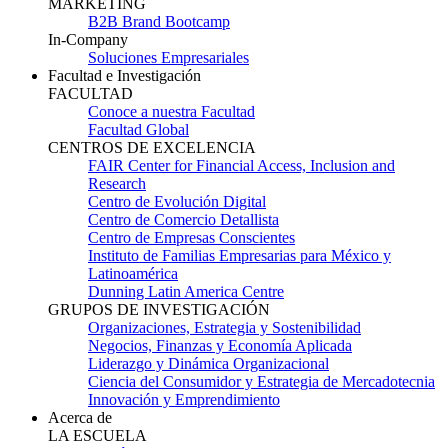
MARKETING
B2B Brand Bootcamp
In-Company
Soluciones Empresariales
Facultad e Investigación
FACULTAD
Conoce a nuestra Facultad
Facultad Global
CENTROS DE EXCELENCIA
FAIR Center for Financial Access, Inclusion and
Research
Centro de Evolución Digital
Centro de Comercio Detallista
Centro de Empresas Conscientes
Instituto de Familias Empresarias para México y
Latinoamérica
Dunning Latin America Centre
GRUPOS DE INVESTIGACIÓN
Organizaciones, Estrategia y Sostenibilidad
Negocios, Finanzas y Economía Aplicada
Liderazgo y Dinámica Organizacional
Ciencia del Consumidor y Estrategia de Mercadotecnia
Innovación y Emprendimiento
Acerca de
LA ESCUELA