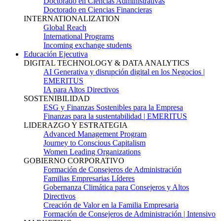
Doctorado en Ciencias Administrativas
Doctorado en Ciencias Financieras
INTERNATIONALIZATION
Global Reach
International Programs
Incoming exchange students
Educación Ejecutiva
DIGITAL TECHNOLOGY & DATA ANALYTICS
AI Generativa y disrupción digital en los Negocios |
EMERITUS
IA para Altos Directivos
SOSTENIBILIDAD
ESG y Finanzas Sostenibles para la Empresa
Finanzas para la sustentabilidad | EMERITUS
LIDERAZGO Y ESTRATEGIA
Advanced Management Program
Journey to Conscious Capitalism
Women Leading Organizations
GOBIERNO CORPORATIVO
Formación de Consejeros de Administración
Familias Empresarias Líderes
Gobernanza Climática para Consejeros y Altos
Directivos
Creación de Valor en la Familia Empresaria
Formación de Consejeros de Administración | Intensivo