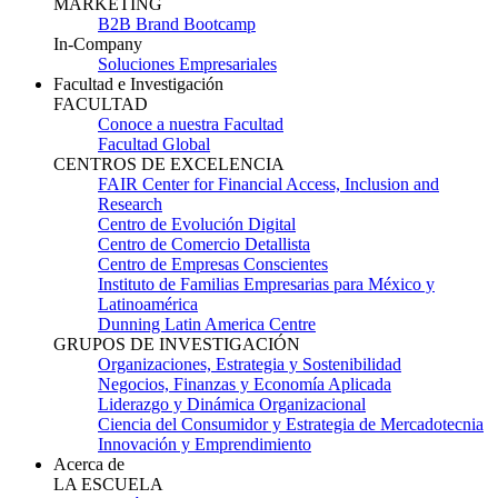
MARKETING
B2B Brand Bootcamp
In-Company
Soluciones Empresariales
Facultad e Investigación
FACULTAD
Conoce a nuestra Facultad
Facultad Global
CENTROS DE EXCELENCIA
FAIR Center for Financial Access, Inclusion and
Research
Centro de Evolución Digital
Centro de Comercio Detallista
Centro de Empresas Conscientes
Instituto de Familias Empresarias para México y
Latinoamérica
Dunning Latin America Centre
GRUPOS DE INVESTIGACIÓN
Organizaciones, Estrategia y Sostenibilidad
Negocios, Finanzas y Economía Aplicada
Liderazgo y Dinámica Organizacional
Ciencia del Consumidor y Estrategia de Mercadotecnia
Innovación y Emprendimiento
Acerca de
LA ESCUELA