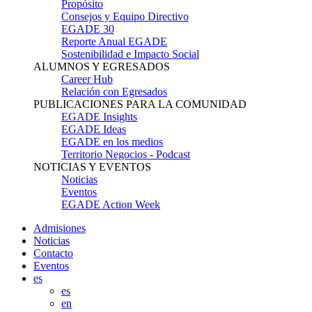
Propósito
Consejos y Equipo Directivo
EGADE 30
Reporte Anual EGADE
Sostenibilidad e Impacto Social
ALUMNOS Y EGRESADOS
Career Hub
Relación con Egresados
PUBLICACIONES PARA LA COMUNIDAD
EGADE Insights
EGADE Ideas
EGADE en los medios
Territorio Negocios - Podcast
NOTICIAS Y EVENTOS
Noticias
Eventos
EGADE Action Week
Admisiones
Noticias
Contacto
Eventos
es
es
en