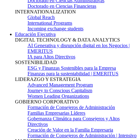
Doctorado en Ciencias Administrativas
Doctorado en Ciencias Financieras
INTERNATIONALIZATION
Global Reach
International Programs
Incoming exchange students
Educación Ejecutiva
DIGITAL TECHNOLOGY & DATA ANALYTICS
AI Generativa y disrupción digital en los Negocios |
EMERITUS
IA para Altos Directivos
SOSTENIBILIDAD
ESG y Finanzas Sostenibles para la Empresa
Finanzas para la sustentabilidad | EMERITUS
LIDERAZGO Y ESTRATEGIA
Advanced Management Program
Journey to Conscious Capitalism
Women Leading Organizations
GOBIERNO CORPORATIVO
Formación de Consejeros de Administración
Familias Empresarias Líderes
Gobernanza Climática para Consejeros y Altos
Directivos
Creación de Valor en la Familia Empresaria
Formación de Consejeros de Administración | Intensivo