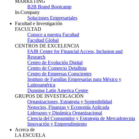
MARKETING
B2B Brand Bootcamp
In-Company
Soluciones Empresariales
Facultad e Investigación
FACULTAD
Conoce a nuestra Facultad
Facultad Global
CENTROS DE EXCELENCIA
FAIR Center for Financial Access, Inclusion and
Research
Centro de Evolución Digital
Centro de Comercio Detallista
Centro de Empresas Conscientes
Instituto de Familias Empresarias para México y
Latinoamérica
Dunning Latin America Centre
GRUPOS DE INVESTIGACIÓN
Organizaciones, Estrategia y Sostenibilidad
Negocios, Finanzas y Economía Aplicada
Liderazgo y Dinámica Organizacional
Ciencia del Consumidor y Estrategia de Mercadotecnia
Innovación y Emprendimiento
Acerca de
LA ESCUELA