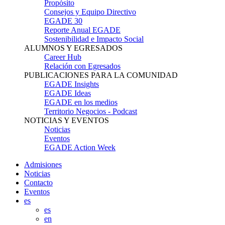
Propósito
Consejos y Equipo Directivo
EGADE 30
Reporte Anual EGADE
Sostenibilidad e Impacto Social
ALUMNOS Y EGRESADOS
Career Hub
Relación con Egresados
PUBLICACIONES PARA LA COMUNIDAD
EGADE Insights
EGADE Ideas
EGADE en los medios
Territorio Negocios - Podcast
NOTICIAS Y EVENTOS
Noticias
Eventos
EGADE Action Week
Admisiones
Noticias
Contacto
Eventos
es
es
en