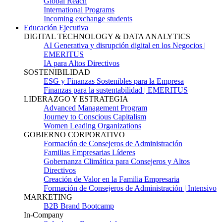
Global Reach
International Programs
Incoming exchange students
Educación Ejecutiva
DIGITAL TECHNOLOGY & DATA ANALYTICS
AI Generativa y disrupción digital en los Negocios |
EMERITUS
IA para Altos Directivos
SOSTENIBILIDAD
ESG y Finanzas Sostenibles para la Empresa
Finanzas para la sustentabilidad | EMERITUS
LIDERAZGO Y ESTRATEGIA
Advanced Management Program
Journey to Conscious Capitalism
Women Leading Organizations
GOBIERNO CORPORATIVO
Formación de Consejeros de Administración
Familias Empresarias Líderes
Gobernanza Climática para Consejeros y Altos
Directivos
Creación de Valor en la Familia Empresaria
Formación de Consejeros de Administración | Intensivo
MARKETING
B2B Brand Bootcamp
In-Company