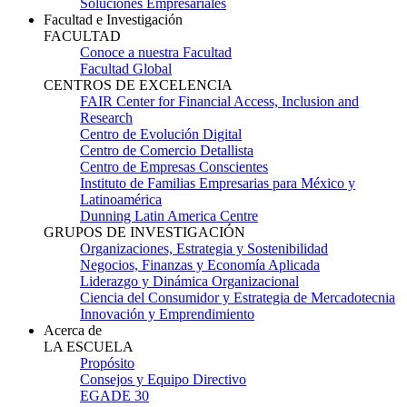
Soluciones Empresariales
Facultad e Investigación
FACULTAD
Conoce a nuestra Facultad
Facultad Global
CENTROS DE EXCELENCIA
FAIR Center for Financial Access, Inclusion and
Research
Centro de Evolución Digital
Centro de Comercio Detallista
Centro de Empresas Conscientes
Instituto de Familias Empresarias para México y
Latinoamérica
Dunning Latin America Centre
GRUPOS DE INVESTIGACIÓN
Organizaciones, Estrategia y Sostenibilidad
Negocios, Finanzas y Economía Aplicada
Liderazgo y Dinámica Organizacional
Ciencia del Consumidor y Estrategia de Mercadotecnia
Innovación y Emprendimiento
Acerca de
LA ESCUELA
Propósito
Consejos y Equipo Directivo
EGADE 30