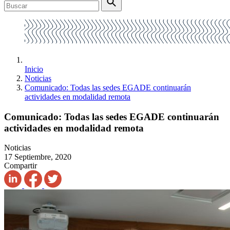
Inicio
Noticias
Comunicado: Todas las sedes EGADE continuarán
actividades en modalidad remota
Comunicado: Todas las sedes EGADE continuarán
actividades en modalidad remota
Noticias
17 Septiembre, 2020
Compartir