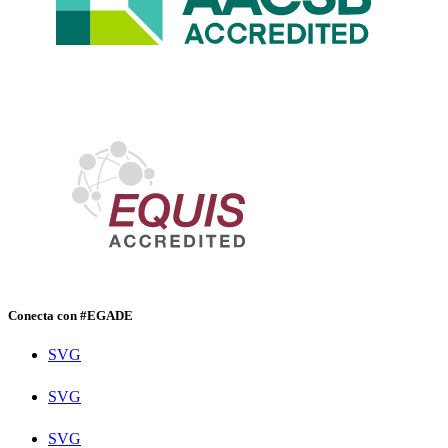
Conecta con #EGADE
SVG
SVG
SVG