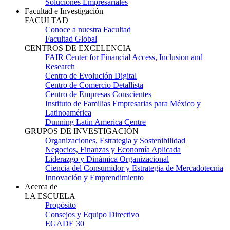
Soluciones Empresariales
Facultad e Investigación
FACULTAD
Conoce a nuestra Facultad
Facultad Global
CENTROS DE EXCELENCIA
FAIR Center for Financial Access, Inclusion and
Research
Centro de Evolución Digital
Centro de Comercio Detallista
Centro de Empresas Conscientes
Instituto de Familias Empresarias para México y
Latinoamérica
Dunning Latin America Centre
GRUPOS DE INVESTIGACIÓN
Organizaciones, Estrategia y Sostenibilidad
Negocios, Finanzas y Economía Aplicada
Liderazgo y Dinámica Organizacional
Ciencia del Consumidor y Estrategia de Mercadotecnia
Innovación y Emprendimiento
Acerca de
LA ESCUELA
Propósito
Consejos y Equipo Directivo
EGADE 30