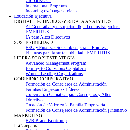
Global Reach
International Programs
Incoming exchange students
Educación Ejecutiva
DIGITAL TECHNOLOGY & DATA ANALYTICS
AI Generativa y disrupción digital en los Negocios |
EMERITUS
IA para Altos Directivos
SOSTENIBILIDAD
ESG y Finanzas Sostenibles para la Empresa
Finanzas para la sustentabilidad | EMERITUS
LIDERAZGO Y ESTRATEGIA
Advanced Management Program
Journey to Conscious Capitalism
Women Leading Organizations
GOBIERNO CORPORATIVO
Formación de Consejeros de Administración
Familias Empresarias Líderes
Gobernanza Climática para Consejeros y Altos
Directivos
Creación de Valor en la Familia Empresaria
Formación de Consejeros de Administración | Intensivo
MARKETING
B2B Brand Bootcamp
In-Company