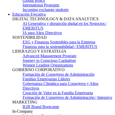
Global Reach
International Programs
Incoming exchange students
Educación Ejecutiva
DIGITAL TECHNOLOGY & DATA ANALYTICS
AI Generativa y disrupción digital en los Negocios |
EMERITUS
IA para Altos Directivos
SOSTENIBILIDAD
ESG y Finanzas Sostenibles para la Empresa
Finanzas para la sustentabilidad | EMERITUS
LIDERAZGO Y ESTRATEGIA
Advanced Management Program
Journey to Conscious Capitalism
Women Leading Organizations
GOBIERNO CORPORATIVO
Formación de Consejeros de Administración
Familias Empresarias Líderes
Gobernanza Climática para Consejeros y Altos
Directivos
Creación de Valor en la Familia Empresaria
Formación de Consejeros de Administración | Intensivo
MARKETING
B2B Brand Bootcamp
In-Company