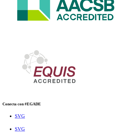
Conecta con #EGADE
SVG
SVG