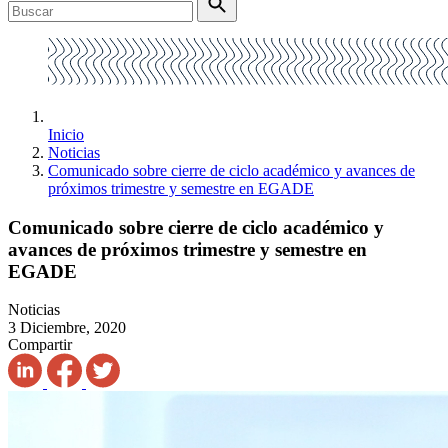
Inicio
Noticias
Comunicado sobre cierre de ciclo académico y avances de
próximos trimestre y semestre en EGADE
Comunicado sobre cierre de ciclo académico y
avances de próximos trimestre y semestre en
EGADE
Noticias
3 Diciembre, 2020
Compartir