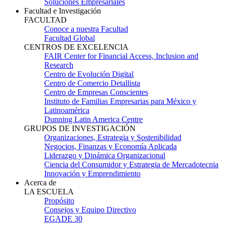
Soluciones Empresariales
Facultad e Investigación
FACULTAD
Conoce a nuestra Facultad
Facultad Global
CENTROS DE EXCELENCIA
FAIR Center for Financial Access, Inclusion and
Research
Centro de Evolución Digital
Centro de Comercio Detallista
Centro de Empresas Conscientes
Instituto de Familias Empresarias para México y
Latinoamérica
Dunning Latin America Centre
GRUPOS DE INVESTIGACIÓN
Organizaciones, Estrategia y Sostenibilidad
Negocios, Finanzas y Economía Aplicada
Liderazgo y Dinámica Organizacional
Ciencia del Consumidor y Estrategia de Mercadotecnia
Innovación y Emprendimiento
Acerca de
LA ESCUELA
Propósito
Consejos y Equipo Directivo
EGADE 30