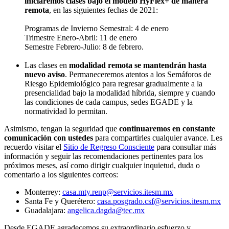
iniciaremos clases bajo el modelo HyFlex+ de manera
remota
, en las siguientes fechas de 2021:
Programas de Invierno Semestral: 4 de enero
Trimestre Enero-Abril: 11 de enero
Semestre Febrero-Julio: 8 de febrero.
Las clases en
modalidad remota se mantendrán hasta
nuevo aviso
. Permaneceremos atentos a los Semáforos de
Riesgo Epidemiológico para regresar gradualmente a la
presencialidad bajo la modalidad híbrida, siempre y cuando
las condiciones de cada campus, sedes EGADE y la
normatividad lo permitan.
Asimismo, tengan la seguridad que
continuaremos en constante
comunicación con ustedes
para compartirles cualquier avance. Les
recuerdo visitar el
Sitio de Regreso Consciente
para consultar más
información y seguir las recomendaciones pertinentes para los
próximos meses, así como dirigir cualquier inquietud, duda o
comentario a los siguientes correos:
Monterrey:
casa.mty.renp@servicios.itesm.mx
Santa Fe y Querétero:
casa.posgrado.csf@servicios.itesm.mx
Guadalajara:
angelica.dagda@tec.mx
Desde EGADE agradecemos su extraordinario esfuerzo y