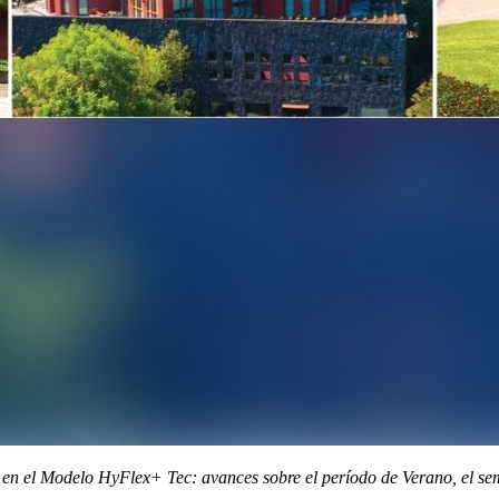
el Modelo HyFlex+ Tec: avances sobre el período de Verano, el semes