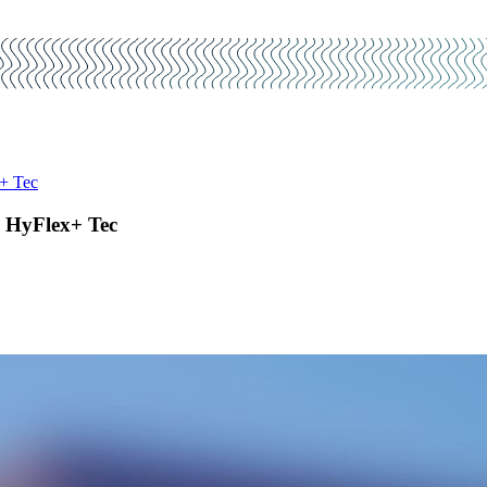
+ Tec
 HyFlex+ Tec