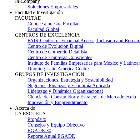
In-Company
Soluciones Empresariales
Facultad e Investigación
FACULTAD
Conoce a nuestra Facultad
Facultad Global
CENTROS DE EXCELENCIA
FAIR Center for Financial Access, Inclusion and Resear
Centro de Evolución Digital
Centro de Comercio Detallista
Centro de Empresas Conscientes
Instituto de Familias Empresarias para México y Latinoa
Dunning Latin America Centre
GRUPOS DE INVESTIGACIÓN
Organizaciones, Estrategia y Sostenibilidad
Negocios, Finanzas y Economía Aplicada
Liderazgo y Dinámica Organizacional
Ciencia del Consumidor y Estrategia de Mercadotecnia
Innovación y Emprendimiento
Acerca de
LA ESCUELA
Propósito
Consejos y Equipo Directivo
EGADE 30
Reporte Anual EGADE