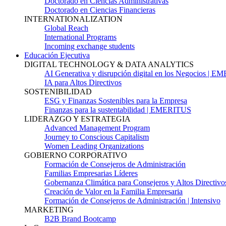
Doctorado en Ciencias Administrativas
Doctorado en Ciencias Financieras
INTERNATIONALIZATION
Global Reach
International Programs
Incoming exchange students
Educación Ejecutiva
DIGITAL TECHNOLOGY & DATA ANALYTICS
AI Generativa y disrupción digital en los Negocios | 
IA para Altos Directivos
SOSTENIBILIDAD
ESG y Finanzas Sostenibles para la Empresa
Finanzas para la sustentabilidad | EMERITUS
LIDERAZGO Y ESTRATEGIA
Advanced Management Program
Journey to Conscious Capitalism
Women Leading Organizations
GOBIERNO CORPORATIVO
Formación de Consejeros de Administración
Familias Empresarias Líderes
Gobernanza Climática para Consejeros y Altos Directivo
Creación de Valor en la Familia Empresaria
Formación de Consejeros de Administración | Intensivo
MARKETING
B2B Brand Bootcamp