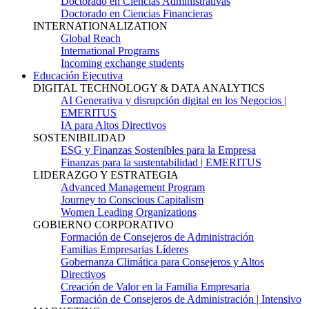
Doctorado en Ciencias Administrativas
Doctorado en Ciencias Financieras
INTERNATIONALIZATION
Global Reach
International Programs
Incoming exchange students
Educación Ejecutiva
DIGITAL TECHNOLOGY & DATA ANALYTICS
AI Generativa y disrupción digital en los Negocios |
EMERITUS
IA para Altos Directivos
SOSTENIBILIDAD
ESG y Finanzas Sostenibles para la Empresa
Finanzas para la sustentabilidad | EMERITUS
LIDERAZGO Y ESTRATEGIA
Advanced Management Program
Journey to Conscious Capitalism
Women Leading Organizations
GOBIERNO CORPORATIVO
Formación de Consejeros de Administración
Familias Empresarias Líderes
Gobernanza Climática para Consejeros y Altos
Directivos
Creación de Valor en la Familia Empresaria
Formación de Consejeros de Administración | Intensivo