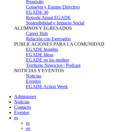
Propósito
Consejos y Equipo Directivo
EGADE 30
Reporte Anual EGADE
Sostenibilidad e Impacto Social
ALUMNOS Y EGRESADOS
Career Hub
Relación con Egresados
PUBLICACIONES PARA LA COMUNIDAD
EGADE Insights
EGADE Ideas
EGADE en los medios
Territorio Negocios - Podcast
NOTICIAS Y EVENTOS
Noticias
Eventos
EGADE Action Week
Admisiones
Noticias
Contacto
Eventos
es
es
en