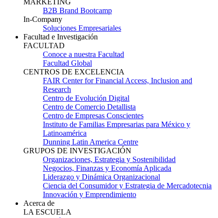
MARKETING
B2B Brand Bootcamp
In-Company
Soluciones Empresariales
Facultad e Investigación
FACULTAD
Conoce a nuestra Facultad
Facultad Global
CENTROS DE EXCELENCIA
FAIR Center for Financial Access, Inclusion and
Research
Centro de Evolución Digital
Centro de Comercio Detallista
Centro de Empresas Conscientes
Instituto de Familias Empresarias para México y
Latinoamérica
Dunning Latin America Centre
GRUPOS DE INVESTIGACIÓN
Organizaciones, Estrategia y Sostenibilidad
Negocios, Finanzas y Economía Aplicada
Liderazgo y Dinámica Organizacional
Ciencia del Consumidor y Estrategia de Mercadotecnia
Innovación y Emprendimiento
Acerca de
LA ESCUELA