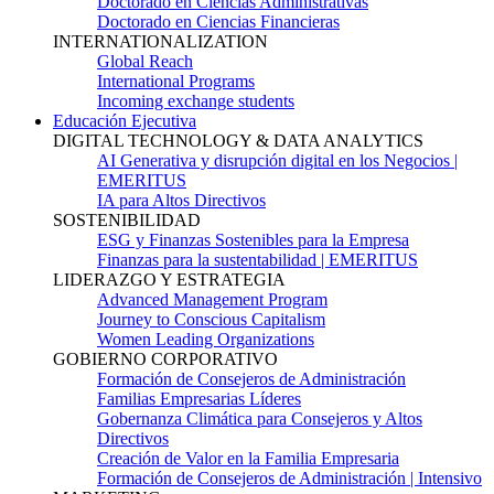
Doctorado en Ciencias Administrativas
Doctorado en Ciencias Financieras
INTERNATIONALIZATION
Global Reach
International Programs
Incoming exchange students
Educación Ejecutiva
DIGITAL TECHNOLOGY & DATA ANALYTICS
AI Generativa y disrupción digital en los Negocios |
EMERITUS
IA para Altos Directivos
SOSTENIBILIDAD
ESG y Finanzas Sostenibles para la Empresa
Finanzas para la sustentabilidad | EMERITUS
LIDERAZGO Y ESTRATEGIA
Advanced Management Program
Journey to Conscious Capitalism
Women Leading Organizations
GOBIERNO CORPORATIVO
Formación de Consejeros de Administración
Familias Empresarias Líderes
Gobernanza Climática para Consejeros y Altos
Directivos
Creación de Valor en la Familia Empresaria
Formación de Consejeros de Administración | Intensivo