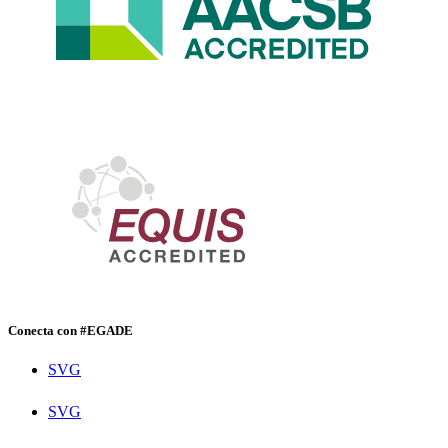
Conecta con #EGADE
SVG
SVG