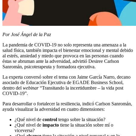
Por José Ángel de la Paz
La pandemia de COVID-19 no solo representa una amenaza a la
salud física, también impacta el bienestar emocional y mental debido
al estrés, ansiedad y miedo que provoca en las personas cuando
éstas se abruman ante la adversidad, advirtió Desiree Carlson
Sanromán, psicoterapeuta y formadora ejecutiva.
L
a experta conversó sobre el tema con Jaime García Narro, decano
asociado de Educación Ejecutiva de EGADE Business School,
dentro del
webinar
“
Transitando la incertidumbre – la vida post
COVID-19”.
Para desarrollar o fortalecer la resiliencia, indicó
Carlson Sanromán
,
ayuda visualizar la adversidad en cuatro dimensiones:
¿Qué nivel de
control
tengo sobre la situación?
¿Qué nivel de
impacto
tiene la situación sobre mí o
viceversa?
¿Qué
alcance
tiene la situación a nivel personal y en lo