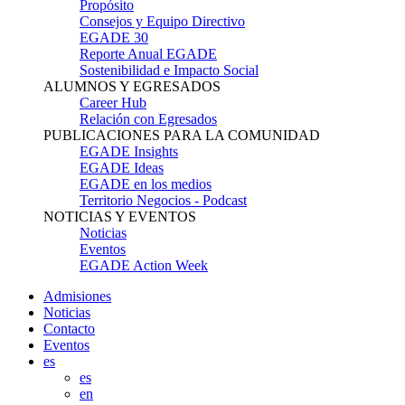
Propósito
Consejos y Equipo Directivo
EGADE 30
Reporte Anual EGADE
Sostenibilidad e Impacto Social
ALUMNOS Y EGRESADOS
Career Hub
Relación con Egresados
PUBLICACIONES PARA LA COMUNIDAD
EGADE Insights
EGADE Ideas
EGADE en los medios
Territorio Negocios - Podcast
NOTICIAS Y EVENTOS
Noticias
Eventos
EGADE Action Week
Admisiones
Noticias
Contacto
Eventos
es
es
en