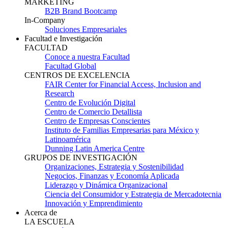
MARKETING
B2B Brand Bootcamp
In-Company
Soluciones Empresariales
Facultad e Investigación
FACULTAD
Conoce a nuestra Facultad
Facultad Global
CENTROS DE EXCELENCIA
FAIR Center for Financial Access, Inclusion and
Research
Centro de Evolución Digital
Centro de Comercio Detallista
Centro de Empresas Conscientes
Instituto de Familias Empresarias para México y
Latinoamérica
Dunning Latin America Centre
GRUPOS DE INVESTIGACIÓN
Organizaciones, Estrategia y Sostenibilidad
Negocios, Finanzas y Economía Aplicada
Liderazgo y Dinámica Organizacional
Ciencia del Consumidor y Estrategia de Mercadotecnia
Innovación y Emprendimiento
Acerca de
LA ESCUELA