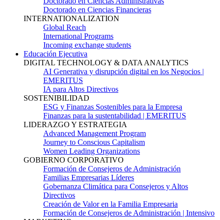
Doctorado en Ciencias Administrativas
Doctorado en Ciencias Financieras
INTERNATIONALIZATION
Global Reach
International Programs
Incoming exchange students
Educación Ejecutiva
DIGITAL TECHNOLOGY & DATA ANALYTICS
AI Generativa y disrupción digital en los Negocios |
EMERITUS
IA para Altos Directivos
SOSTENIBILIDAD
ESG y Finanzas Sostenibles para la Empresa
Finanzas para la sustentabilidad | EMERITUS
LIDERAZGO Y ESTRATEGIA
Advanced Management Program
Journey to Conscious Capitalism
Women Leading Organizations
GOBIERNO CORPORATIVO
Formación de Consejeros de Administración
Familias Empresarias Líderes
Gobernanza Climática para Consejeros y Altos
Directivos
Creación de Valor en la Familia Empresaria
Formación de Consejeros de Administración | Intensivo