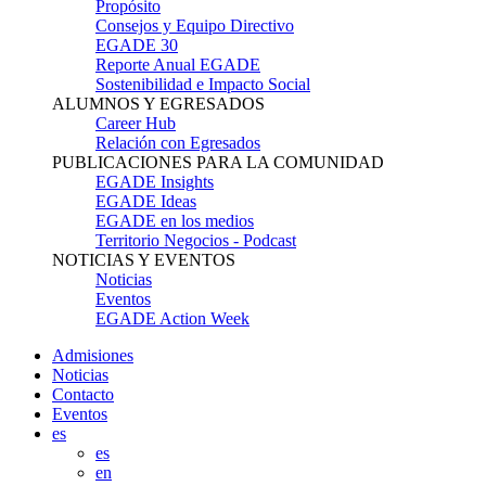
Propósito
Consejos y Equipo Directivo
EGADE 30
Reporte Anual EGADE
Sostenibilidad e Impacto Social
ALUMNOS Y EGRESADOS
Career Hub
Relación con Egresados
PUBLICACIONES PARA LA COMUNIDAD
EGADE Insights
EGADE Ideas
EGADE en los medios
Territorio Negocios - Podcast
NOTICIAS Y EVENTOS
Noticias
Eventos
EGADE Action Week
Admisiones
Noticias
Contacto
Eventos
es
es
en