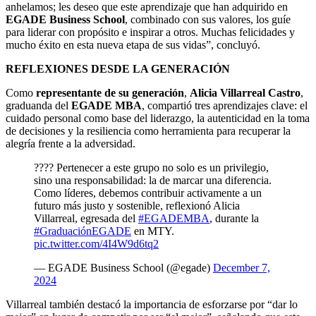
anhelamos; les deseo que este aprendizaje que han adquirido en
EGADE Business School
, combinado con sus valores, los guíe
para liderar con propósito e inspirar a otros. Muchas felicidades y
mucho éxito en esta nueva etapa de sus vidas”, concluyó.
REFLEXIONES DESDE LA GENERACIÓN
Como
representante de su generación
,
Alicia Villarreal Castro
,
graduanda del
EGADE MBA
, compartió tres aprendizajes clave: el
cuidado personal como base del liderazgo, la autenticidad en la toma
de decisiones y la resiliencia como herramienta para recuperar la
alegría frente a la adversidad.
???? Pertenecer a este grupo no solo es un privilegio,
sino una responsabilidad: la de marcar una diferencia.
Como líderes, debemos contribuir activamente a un
futuro más justo y sostenible, reflexionó Alicia
Villarreal, egresada del
#EGADEMBA
, durante la
#GraduaciónEGADE
en MTY.
pic.twitter.com/4I4W9d6tq2
— EGADE Business School (@egade)
December 7,
2024
Villarreal también destacó la importancia de esforzarse por “dar lo