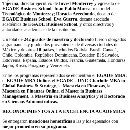
Tijerina
, director ejecutivo de
Invest Monterrey
y egresado de
EGADE Business School
;
Juan Pablo Murra
, rector del
Tecnológico de Monterrey
;
Horacio Arredondo
, decano de
EGADE Business School
;
Eva Guerra
, decana asociada
académica de
EGADE Business School
, y otros directivos y
autoridades académicas de la institución.
Un total de
242 grados de maestría y doctorado
fueron otorgados
a graduandas y graduados provenientes de diversas ciudades de
México y de otros
18 países
, incluidos Bolivia, Brasil, Canadá,
Chile, Colombia, República Dominicana, Ecuador, El Salvador,
Eslovenia, España, Estados Unidos, Francia, Guatemala, Honduras,
Japón, Rusia, Paraguay y Venezuela.
Entre los programas representados se encuentran el
EGADE MBA
,
el
EGADE MBA Online
, el
EGADE – UNC Charlotte MBA in
Global Business & Strategy
, la
Maestría en Finanzas
, la
Maestría en Finanzas Online
, el
Master in Business
Management
, la
Maestría en Business Analytics
y el
Doctorado
en Ciencias Administrativas
.
RECONOCIMIENTOS A LA EXCELENCIA ACADÉMICA
Se entregaron
menciones honoríficas
a las y los egresados con
mejor promedio en su programa
: