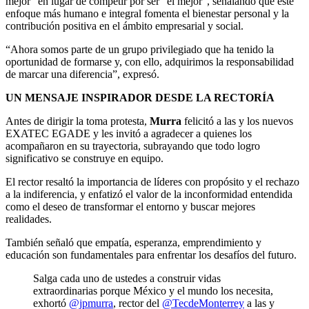
mejor” en lugar de competir por ser “el mejor”, señalando que este
enfoque más humano e integral fomenta el bienestar personal y la
contribución positiva en el ámbito empresarial y social.
“Ahora somos parte de un grupo privilegiado que ha tenido la
oportunidad de formarse y, con ello, adquirimos la responsabilidad
de marcar una diferencia”, expresó.
UN MENSAJE INSPIRADOR DESDE LA RECTORÍA
Antes de dirigir la toma protesta,
Murra
felicitó a las y los nuevos
EXATEC EGADE y les invitó a agradecer a quienes los
acompañaron en su trayectoria, subrayando que todo logro
significativo se construye en equipo.
El rector resaltó la importancia de líderes con propósito y el rechazo
a la indiferencia, y enfatizó el valor de la inconformidad entendida
como el deseo de transformar el entorno y buscar mejores
realidades.
También señaló que empatía, esperanza, emprendimiento y
educación son fundamentales para enfrentar los desafíos del futuro.
Salga cada uno de ustedes a construir vidas
extraordinarias porque México y el mundo los necesita,
exhortó
@jpmurra
, rector del
@TecdeMonterrey
a las y