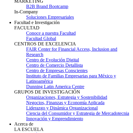
MARKETING
B2B Brand Bootcamp
In-Company
Soluciones Empresariales
Facultad e Investigación
FACULTAD
Conoce a nuestra Facultad
Facultad Global
CENTROS DE EXCELENCIA
FAIR Center for Financial Access, Inclusion and
Research
Centro de Evolución Digital
Centro de Comercio Detallista
Centro de Empresas Conscientes
Instituto de Familias Empresarias para México y
Latinoamérica
Dunning Latin America Centre
GRUPOS DE INVESTIGACIÓN
Organizaciones, Estrategia y Sostenibilidad
Negocios, Finanzas y Economía Aplicada
Liderazgo y Dinámica Organizacional
Ciencia del Consumidor y Estrategia de Mercadotecnia
Innovación y Emprendimiento
Acerca de
LA ESCUELA