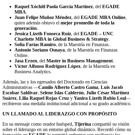
Raquel Xóchitl Paola García Martínez
, del
EGADE
MBA
.
Juan Felipe Muñoz Méndez
, del
EGADE MBA Online
,
quien además obtuvo el
mejor promedio de toda la
generación
.
Jessica Lizeth Fonseca Ruiz
, del
EGADE – UNC
Charlotte MBA in Global Business & Strategy
.
Sofía Farías Ramiro
, de la Maestría en Finanzas.
Antonio Soriano Osnaya
, de la Maestría en Finanzas
Online.
Jasa Erzen
, del
Master in Business Management
.
Víctor Alfonso Rodríguez López
, de la Maestría en
Business Analytics.
Además, las y los egresados del Doctorado en Ciencias
Administrativas —
Camilo Alberto Castro Gama
,
Luis Jacob
Escobar Saldívar
,
Selene Islas Calderón
,
Julio César Martínez
Suárez
,
Lilia Raquel Rojas Cruz
y
Yanira Lizeth Rubio Leal
—
recibieron una medalla institucional adicional a su grado académico.
UN LLAMADO AL LIDERAZGO CON PROPÓSITO
En su mensaje como orador huésped,
Tijerina
compartió su visión
sobre el liderazgo en un entorno global dinámico. Recordó cómo su
formación en
EGADE
le permitió enfrentar con resiliencia los