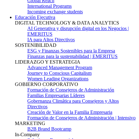
Global Reach
International Programs
Incoming exchange students
Educación Ejecutiva
DIGITAL TECHNOLOGY & DATA ANALYTICS
AI Generativa y disrupción digital en los Negocios |
EMERITUS
IA para Altos Directivos
SOSTENIBILIDAD
ESG y Finanzas Sostenibles para la Empresa
Finanzas para la sustentabilidad | EMERITUS
LIDERAZGO Y ESTRATEGIA
Advanced Management Program
Journey to Conscious Capitalism
Women Leading Organizations
GOBIERNO CORPORATIVO
Formación de Consejeros de Administración
Familias Empresarias Líderes
Gobernanza Climática para Consejeros y Altos
Directivos
Creación de Valor en la Familia Empresaria
Formación de Consejeros de Administración | Intensivo
MARKETING
B2B Brand Bootcamp
In-Company