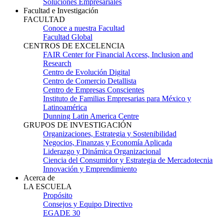
Soluciones Empresariales
Facultad e Investigación
FACULTAD
Conoce a nuestra Facultad
Facultad Global
CENTROS DE EXCELENCIA
FAIR Center for Financial Access, Inclusion and
Research
Centro de Evolución Digital
Centro de Comercio Detallista
Centro de Empresas Conscientes
Instituto de Familias Empresarias para México y
Latinoamérica
Dunning Latin America Centre
GRUPOS DE INVESTIGACIÓN
Organizaciones, Estrategia y Sostenibilidad
Negocios, Finanzas y Economía Aplicada
Liderazgo y Dinámica Organizacional
Ciencia del Consumidor y Estrategia de Mercadotecnia
Innovación y Emprendimiento
Acerca de
LA ESCUELA
Propósito
Consejos y Equipo Directivo
EGADE 30