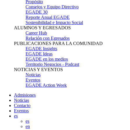
Propósito
Consejos y Equipo Directivo
EGADE 30
Reporte Anual EGADE
Sostenibilidad e Impacto Social
ALUMNOS Y EGRESADOS
Career Hub
Relación con Egresados
PUBLICACIONES PARA LA COMUNIDAD
EGADE Insights
EGADE Ideas
EGADE en los medios
Territorio Negocios - Podcast
NOTICIAS Y EVENTOS
Noticias
Eventos
EGADE Action Week
Admisiones
Noticias
Contacto
Eventos
es
es
en