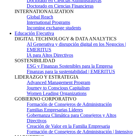
Doctorado en Ciencias Administrativas
Doctorado en Ciencias Financieras
INTERNATIONALIZATION
Global Reach
International Programs
Incoming exchange students
Educación Ejecutiva
DIGITAL TECHNOLOGY & DATA ANALYTICS
AI Generativa y disrupción digital en los Negocios |
EMERITUS
IA para Altos Directivos
SOSTENIBILIDAD
ESG y Finanzas Sostenibles para la Empresa
Finanzas para la sustentabilidad | EMERITUS
LIDERAZGO Y ESTRATEGIA
Advanced Management Program
Journey to Conscious Capitalism
Women Leading Organizations
GOBIERNO CORPORATIVO
Formación de Consejeros de Administración
Familias Empresarias Líderes
Gobernanza Climática para Consejeros y Altos
Directivos
Creación de Valor en la Familia Empresaria
Formación de Consejeros de Administración | Intensivo