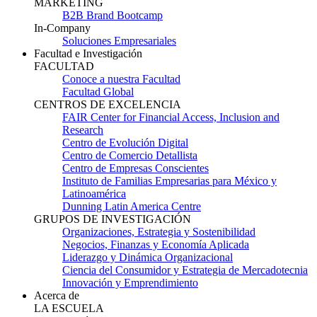
MARKETING
B2B Brand Bootcamp
In-Company
Soluciones Empresariales
Facultad e Investigación
FACULTAD
Conoce a nuestra Facultad
Facultad Global
CENTROS DE EXCELENCIA
FAIR Center for Financial Access, Inclusion and
Research
Centro de Evolución Digital
Centro de Comercio Detallista
Centro de Empresas Conscientes
Instituto de Familias Empresarias para México y
Latinoamérica
Dunning Latin America Centre
GRUPOS DE INVESTIGACIÓN
Organizaciones, Estrategia y Sostenibilidad
Negocios, Finanzas y Economía Aplicada
Liderazgo y Dinámica Organizacional
Ciencia del Consumidor y Estrategia de Mercadotecnia
Innovación y Emprendimiento
Acerca de
LA ESCUELA