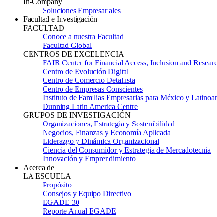
In-Company
Soluciones Empresariales
Facultad e Investigación
FACULTAD
Conoce a nuestra Facultad
Facultad Global
CENTROS DE EXCELENCIA
FAIR Center for Financial Access, Inclusion and Resear
Centro de Evolución Digital
Centro de Comercio Detallista
Centro de Empresas Conscientes
Instituto de Familias Empresarias para México y Latinoa
Dunning Latin America Centre
GRUPOS DE INVESTIGACIÓN
Organizaciones, Estrategia y Sostenibilidad
Negocios, Finanzas y Economía Aplicada
Liderazgo y Dinámica Organizacional
Ciencia del Consumidor y Estrategia de Mercadotecnia
Innovación y Emprendimiento
Acerca de
LA ESCUELA
Propósito
Consejos y Equipo Directivo
EGADE 30
Reporte Anual EGADE