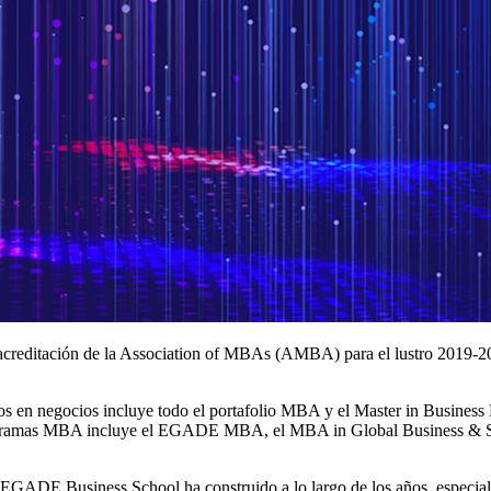
reditación de la Association of MBAs (AMBA) para el lustro 2019-2023
grados en negocios incluye todo el portafolio MBA y el Master in Busi
 programas MBA incluye el EGADE MBA, el MBA in Global Business & 
 EGADE Business School ha construido a lo largo de los años, especialm