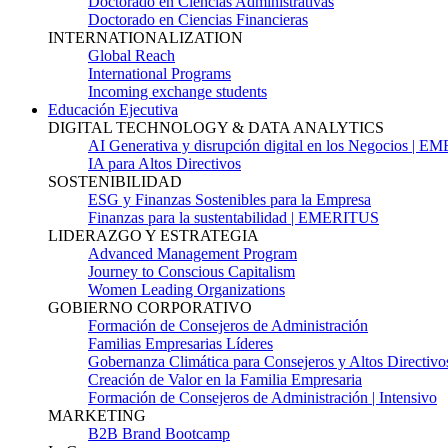
Doctorado en Ciencias Administrativas
Doctorado en Ciencias Financieras
INTERNATIONALIZATION
Global Reach
International Programs
Incoming exchange students
Educación Ejecutiva
DIGITAL TECHNOLOGY & DATA ANALYTICS
AI Generativa y disrupción digital en los Negocios | 
IA para Altos Directivos
SOSTENIBILIDAD
ESG y Finanzas Sostenibles para la Empresa
Finanzas para la sustentabilidad | EMERITUS
LIDERAZGO Y ESTRATEGIA
Advanced Management Program
Journey to Conscious Capitalism
Women Leading Organizations
GOBIERNO CORPORATIVO
Formación de Consejeros de Administración
Familias Empresarias Líderes
Gobernanza Climática para Consejeros y Altos Directivo
Creación de Valor en la Familia Empresaria
Formación de Consejeros de Administración | Intensivo
MARKETING
B2B Brand Bootcamp