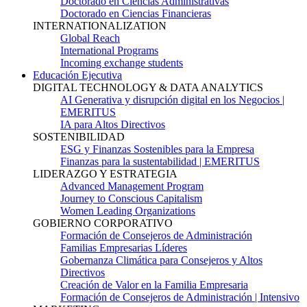
Doctorado en Ciencias Administrativas
Doctorado en Ciencias Financieras
INTERNATIONALIZATION
Global Reach
International Programs
Incoming exchange students
Educación Ejecutiva
DIGITAL TECHNOLOGY & DATA ANALYTICS
AI Generativa y disrupción digital en los Negocios |
EMERITUS
IA para Altos Directivos
SOSTENIBILIDAD
ESG y Finanzas Sostenibles para la Empresa
Finanzas para la sustentabilidad | EMERITUS
LIDERAZGO Y ESTRATEGIA
Advanced Management Program
Journey to Conscious Capitalism
Women Leading Organizations
GOBIERNO CORPORATIVO
Formación de Consejeros de Administración
Familias Empresarias Líderes
Gobernanza Climática para Consejeros y Altos
Directivos
Creación de Valor en la Familia Empresaria
Formación de Consejeros de Administración | Intensivo