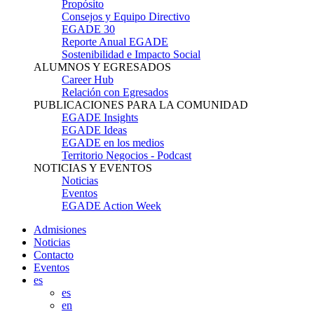
Propósito
Consejos y Equipo Directivo
EGADE 30
Reporte Anual EGADE
Sostenibilidad e Impacto Social
ALUMNOS Y EGRESADOS
Career Hub
Relación con Egresados
PUBLICACIONES PARA LA COMUNIDAD
EGADE Insights
EGADE Ideas
EGADE en los medios
Territorio Negocios - Podcast
NOTICIAS Y EVENTOS
Noticias
Eventos
EGADE Action Week
Admisiones
Noticias
Contacto
Eventos
es
es
en