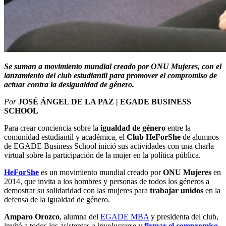
Se suman a movimiento mundial creado por ONU Mujeres, con el
lanzamiento del club estudiantil para promover el compromiso de
actuar contra la desigualdad de género.
Por
JOSÉ ÁNGEL DE LA PAZ | EGADE BUSINESS
SCHOOL
Para crear conciencia sobre la
igualdad de género
entre la
comunidad estudiantil y académica, el
Club HeForShe
de alumnos
de EGADE Business School inició sus actividades con una charla
virtual sobre la participación de la mujer en la política pública.
HeForShe
es un movimiento mundial creado por
ONU Mujeres
en
2014, que invita a los hombres y personas de todos los géneros a
demostrar su solidaridad con las mujeres para
trabajar unidos
en la
defensa de la igualdad de género.
Amparo Orozco
, alumna del
EGADE MBA
y presidenta del club,
invitó a todos los asistentes a involucrarse y
firmar el compromiso