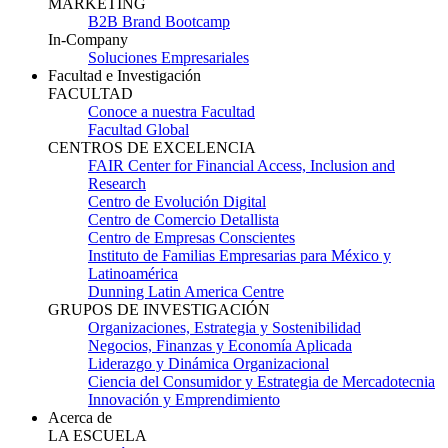
MARKETING
B2B Brand Bootcamp
In-Company
Soluciones Empresariales
Facultad e Investigación
FACULTAD
Conoce a nuestra Facultad
Facultad Global
CENTROS DE EXCELENCIA
FAIR Center for Financial Access, Inclusion and
Research
Centro de Evolución Digital
Centro de Comercio Detallista
Centro de Empresas Conscientes
Instituto de Familias Empresarias para México y
Latinoamérica
Dunning Latin America Centre
GRUPOS DE INVESTIGACIÓN
Organizaciones, Estrategia y Sostenibilidad
Negocios, Finanzas y Economía Aplicada
Liderazgo y Dinámica Organizacional
Ciencia del Consumidor y Estrategia de Mercadotecnia
Innovación y Emprendimiento
Acerca de
LA ESCUELA