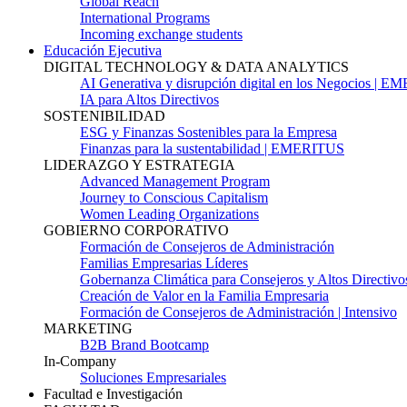
Global Reach
International Programs
Incoming exchange students
Educación Ejecutiva
DIGITAL TECHNOLOGY & DATA ANALYTICS
AI Generativa y disrupción digital en los Negocios | 
IA para Altos Directivos
SOSTENIBILIDAD
ESG y Finanzas Sostenibles para la Empresa
Finanzas para la sustentabilidad | EMERITUS
LIDERAZGO Y ESTRATEGIA
Advanced Management Program
Journey to Conscious Capitalism
Women Leading Organizations
GOBIERNO CORPORATIVO
Formación de Consejeros de Administración
Familias Empresarias Líderes
Gobernanza Climática para Consejeros y Altos Directivo
Creación de Valor en la Familia Empresaria
Formación de Consejeros de Administración | Intensivo
MARKETING
B2B Brand Bootcamp
In-Company
Soluciones Empresariales
Facultad e Investigación