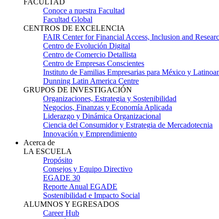
FACULTAD
Conoce a nuestra Facultad
Facultad Global
CENTROS DE EXCELENCIA
FAIR Center for Financial Access, Inclusion and Resear
Centro de Evolución Digital
Centro de Comercio Detallista
Centro de Empresas Conscientes
Instituto de Familias Empresarias para México y Latinoa
Dunning Latin America Centre
GRUPOS DE INVESTIGACIÓN
Organizaciones, Estrategia y Sostenibilidad
Negocios, Finanzas y Economía Aplicada
Liderazgo y Dinámica Organizacional
Ciencia del Consumidor y Estrategia de Mercadotecnia
Innovación y Emprendimiento
Acerca de
LA ESCUELA
Propósito
Consejos y Equipo Directivo
EGADE 30
Reporte Anual EGADE
Sostenibilidad e Impacto Social
ALUMNOS Y EGRESADOS
Career Hub