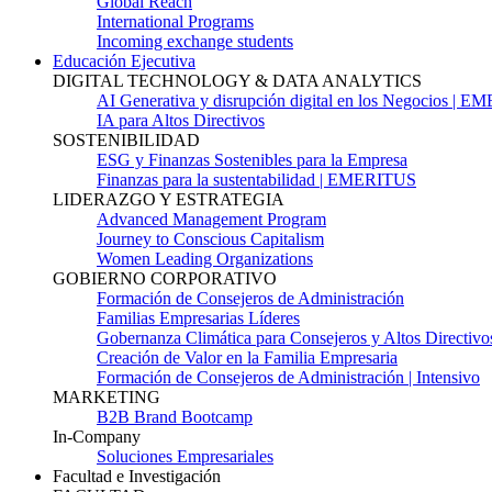
Global Reach
International Programs
Incoming exchange students
Educación Ejecutiva
DIGITAL TECHNOLOGY & DATA ANALYTICS
AI Generativa y disrupción digital en los Negocios | 
IA para Altos Directivos
SOSTENIBILIDAD
ESG y Finanzas Sostenibles para la Empresa
Finanzas para la sustentabilidad | EMERITUS
LIDERAZGO Y ESTRATEGIA
Advanced Management Program
Journey to Conscious Capitalism
Women Leading Organizations
GOBIERNO CORPORATIVO
Formación de Consejeros de Administración
Familias Empresarias Líderes
Gobernanza Climática para Consejeros y Altos Directivo
Creación de Valor en la Familia Empresaria
Formación de Consejeros de Administración | Intensivo
MARKETING
B2B Brand Bootcamp
In-Company
Soluciones Empresariales
Facultad e Investigación