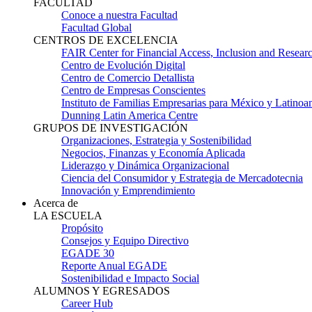
FACULTAD
Conoce a nuestra Facultad
Facultad Global
CENTROS DE EXCELENCIA
FAIR Center for Financial Access, Inclusion and Resear
Centro de Evolución Digital
Centro de Comercio Detallista
Centro de Empresas Conscientes
Instituto de Familias Empresarias para México y Latinoa
Dunning Latin America Centre
GRUPOS DE INVESTIGACIÓN
Organizaciones, Estrategia y Sostenibilidad
Negocios, Finanzas y Economía Aplicada
Liderazgo y Dinámica Organizacional
Ciencia del Consumidor y Estrategia de Mercadotecnia
Innovación y Emprendimiento
Acerca de
LA ESCUELA
Propósito
Consejos y Equipo Directivo
EGADE 30
Reporte Anual EGADE
Sostenibilidad e Impacto Social
ALUMNOS Y EGRESADOS
Career Hub