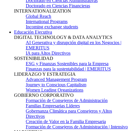
Doctorado en Ciencias Administrativas
Doctorado en Ciencias Financieras
INTERNATIONALIZATION
Global Reach
International Programs
Incoming exchange students
Educación Ejecutiva
DIGITAL TECHNOLOGY & DATA ANALYTICS
AI Generativa y disrupción digital en los Negocios |
EMERITUS
IA para Altos Directivos
SOSTENIBILIDAD
ESG y Finanzas Sostenibles para la Empresa
Finanzas para la sustentabilidad | EMERITUS
LIDERAZGO Y ESTRATEGIA
Advanced Management Program
Journey to Conscious Capitalism
Women Leading Organizations
GOBIERNO CORPORATIVO
Formación de Consejeros de Administración
Familias Empresarias Líderes
Gobernanza Climática para Consejeros y Altos
Directivos
Creación de Valor en la Familia Empresaria
Formación de Consejeros de Administración | Intensivo