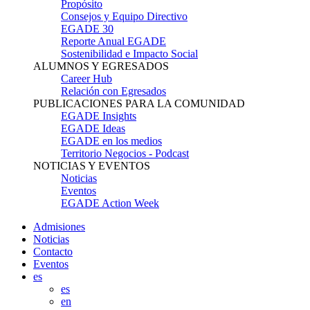
Propósito
Consejos y Equipo Directivo
EGADE 30
Reporte Anual EGADE
Sostenibilidad e Impacto Social
ALUMNOS Y EGRESADOS
Career Hub
Relación con Egresados
PUBLICACIONES PARA LA COMUNIDAD
EGADE Insights
EGADE Ideas
EGADE en los medios
Territorio Negocios - Podcast
NOTICIAS Y EVENTOS
Noticias
Eventos
EGADE Action Week
Admisiones
Noticias
Contacto
Eventos
es
es
en