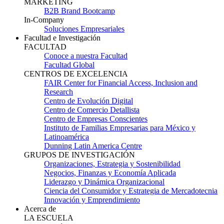
MARKETING
B2B Brand Bootcamp
In-Company
Soluciones Empresariales
Facultad e Investigación
FACULTAD
Conoce a nuestra Facultad
Facultad Global
CENTROS DE EXCELENCIA
FAIR Center for Financial Access, Inclusion and
Research
Centro de Evolución Digital
Centro de Comercio Detallista
Centro de Empresas Conscientes
Instituto de Familias Empresarias para México y
Latinoamérica
Dunning Latin America Centre
GRUPOS DE INVESTIGACIÓN
Organizaciones, Estrategia y Sostenibilidad
Negocios, Finanzas y Economía Aplicada
Liderazgo y Dinámica Organizacional
Ciencia del Consumidor y Estrategia de Mercadotecnia
Innovación y Emprendimiento
Acerca de
LA ESCUELA