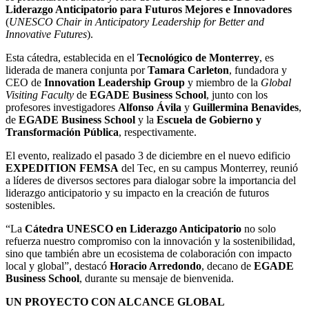
Liderazgo Anticipatorio para Futuros Mejores e Innovadores
(
UNESCO Chair in Anticipatory Leadership for Better and
Innovative Futures
).
Esta cátedra, establecida en el
Tecnológico de Monterrey
, es
liderada de manera conjunta por
Tamara Carleton
, fundadora y
CEO de
Innovation Leadership Group
y miembro de la
Global
Visiting Faculty
de
EGADE Business School
, junto con los
profesores investigadores
Alfonso Ávila
y
Guillermina Benavides
,
de
EGADE Business School
y la
Escuela de Gobierno y
Transformación Pública
, respectivamente.
El evento, realizado el pasado 3 de diciembre en el nuevo edificio
EXPEDITION FEMSA
del Tec, en su campus Monterrey, reunió
a líderes de diversos sectores para dialogar sobre la importancia del
liderazgo anticipatorio y su impacto en la creación de futuros
sostenibles.
“La
Cátedra UNESCO en Liderazgo Anticipatorio
no solo
refuerza nuestro compromiso con la innovación y la sostenibilidad,
sino que también abre un ecosistema de colaboración con impacto
local y global”, destacó
Horacio Arredondo
, decano de
EGADE
Business School
, durante su mensaje de bienvenida.
UN PROYECTO CON ALCANCE GLOBAL