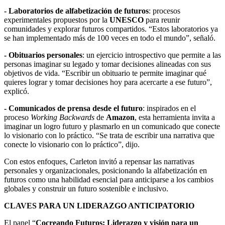
- Laboratorios de alfabetización de futuros
: procesos
experimentales propuestos por la
UNESCO
para reunir
comunidades y explorar futuros compartidos. “Estos laboratorios ya
se han implementado más de 100 veces en todo el mundo”, señaló.
- Obituarios personales
: un ejercicio introspectivo que permite a las
personas imaginar su legado y tomar decisiones alineadas con sus
objetivos de vida. “Escribir un obituario te permite imaginar qué
quieres lograr y tomar decisiones hoy para acercarte a ese futuro”,
explicó.
- Comunicados de prensa desde el futuro
: inspirados en el
proceso
Working Backwards
de
Amazon
, esta herramienta invita a
imaginar un logro futuro y plasmarlo en un comunicado que conecte
lo visionario con lo práctico. “Se trata de escribir una narrativa que
conecte lo visionario con lo práctico”, dijo.
Con estos enfoques, Carleton invitó a repensar las narrativas
personales y organizacionales, posicionando la alfabetización en
futuros como una habilidad esencial para anticiparse a los cambios
globales y construir un futuro sostenible e inclusivo.
CLAVES PARA UN LIDERAZGO ANTICIPATORIO
El panel “
Cocreando Futuros: Liderazgo y visión para un