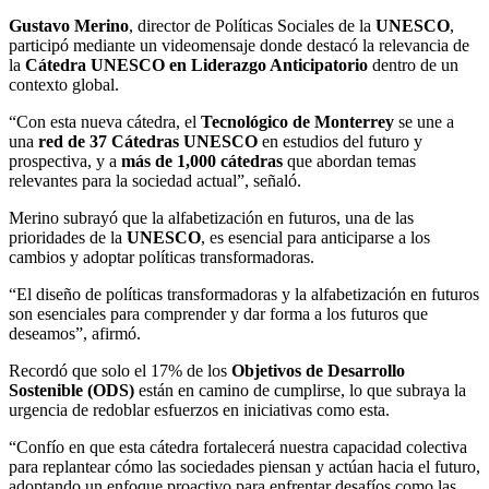
Gustavo Merino
, director de Políticas Sociales de la
UNESCO
,
participó mediante un videomensaje donde destacó la relevancia de
la
Cátedra UNESCO en Liderazgo Anticipatorio
dentro de un
contexto global.
“Con esta nueva cátedra, el
Tecnológico de Monterrey
se une a
una
red de 37 Cátedras UNESCO
en estudios del futuro y
prospectiva, y a
más de 1,000 cátedras
que abordan temas
relevantes para la sociedad actual”, señaló.
Merino subrayó que la alfabetización en futuros, una de las
prioridades de la
UNESCO
, es esencial para anticiparse a los
cambios y adoptar políticas transformadoras.
“El diseño de políticas transformadoras y la alfabetización en futuros
son esenciales para comprender y dar forma a los futuros que
deseamos”, afirmó.
Recordó que solo el 17% de los
Objetivos de Desarrollo
Sostenible (ODS)
están en camino de cumplirse, lo que subraya la
urgencia de redoblar esfuerzos en iniciativas como esta.
“Confío en que esta cátedra fortalecerá nuestra capacidad colectiva
para replantear cómo las sociedades piensan y actúan hacia el futuro,
adoptando un enfoque proactivo para enfrentar desafíos como las