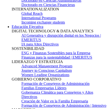
Doctorado en Ciencias Administrativas
Doctorado en Ciencias Financieras
INTERNATIONALIZATION
Global Reach
International Programs
Incoming exchange students
Educación Ejecutiva
DIGITAL TECHNOLOGY & DATA ANALYTICS
AI Generativa y disrupción digital en los Negocios |
EMERITUS
IA para Altos Directivos
SOSTENIBILIDAD
ESG y Finanzas Sostenibles para la Empresa
Finanzas para la sustentabilidad | EMERITUS
LIDERAZGO Y ESTRATEGIA
Advanced Management Program
Journey to Conscious Capitalism
Women Leading Organizations
GOBIERNO CORPORATIVO
Formación de Consejeros de Administración
Familias Empresarias Líderes
Gobernanza Climática para Consejeros y Altos
Directivos
Creación de Valor en la Familia Empresaria
Formación de Consejeros de Administración | Intensivo