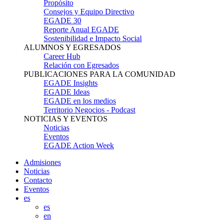
Propósito
Consejos y Equipo Directivo
EGADE 30
Reporte Anual EGADE
Sostenibilidad e Impacto Social
ALUMNOS Y EGRESADOS
Career Hub
Relación con Egresados
PUBLICACIONES PARA LA COMUNIDAD
EGADE Insights
EGADE Ideas
EGADE en los medios
Territorio Negocios - Podcast
NOTICIAS Y EVENTOS
Noticias
Eventos
EGADE Action Week
Admisiones
Noticias
Contacto
Eventos
es
es
en