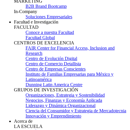
MARKETING
B2B Brand Bootcamp
In-Company
Soluciones Empresariales
Facultad e Investigación
FACULTAD
Conoce a nuestra Facultad
Facultad Global
CENTROS DE EXCELENCIA
FAIR Center for Financial Access, Inclusion and
Research
Centro de Evolución Digital
Centro de Comercio Detallista
Centro de Empresas Conscientes
Instituto de Familias Empresarias para México y
Latinoamérica
Dunning Latin America Centre
GRUPOS DE INVESTIGACIÓN
Organizaciones, Estrategia y Sostenibilidad
Negocios, Finanzas y Economía Aplicada
Liderazgo y Dinámica Organizacional
Ciencia del Consumidor y Estrategia de Mercadotecnia
Innovación y Emprendimiento
Acerca de
LA ESCUELA