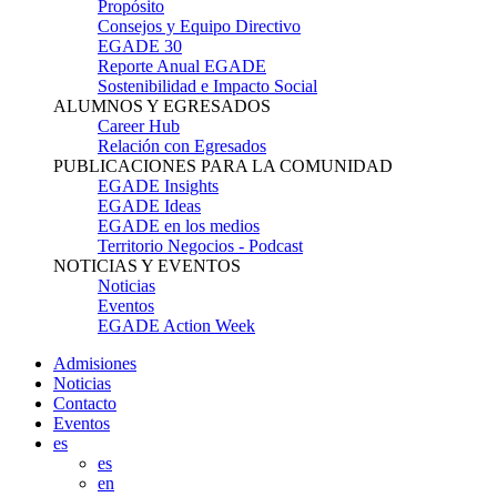
Propósito
Consejos y Equipo Directivo
EGADE 30
Reporte Anual EGADE
Sostenibilidad e Impacto Social
ALUMNOS Y EGRESADOS
Career Hub
Relación con Egresados
PUBLICACIONES PARA LA COMUNIDAD
EGADE Insights
EGADE Ideas
EGADE en los medios
Territorio Negocios - Podcast
NOTICIAS Y EVENTOS
Noticias
Eventos
EGADE Action Week
Admisiones
Noticias
Contacto
Eventos
es
es
en