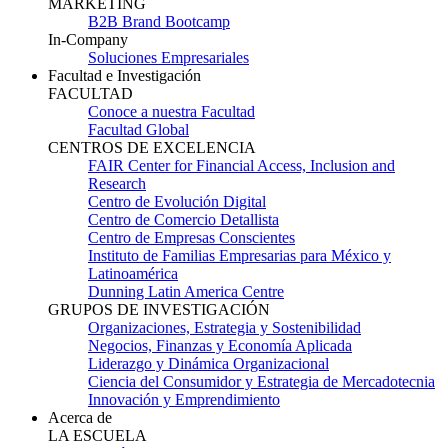
MARKETING
B2B Brand Bootcamp
In-Company
Soluciones Empresariales
Facultad e Investigación
FACULTAD
Conoce a nuestra Facultad
Facultad Global
CENTROS DE EXCELENCIA
FAIR Center for Financial Access, Inclusion and
Research
Centro de Evolución Digital
Centro de Comercio Detallista
Centro de Empresas Conscientes
Instituto de Familias Empresarias para México y
Latinoamérica
Dunning Latin America Centre
GRUPOS DE INVESTIGACIÓN
Organizaciones, Estrategia y Sostenibilidad
Negocios, Finanzas y Economía Aplicada
Liderazgo y Dinámica Organizacional
Ciencia del Consumidor y Estrategia de Mercadotecnia
Innovación y Emprendimiento
Acerca de
LA ESCUELA