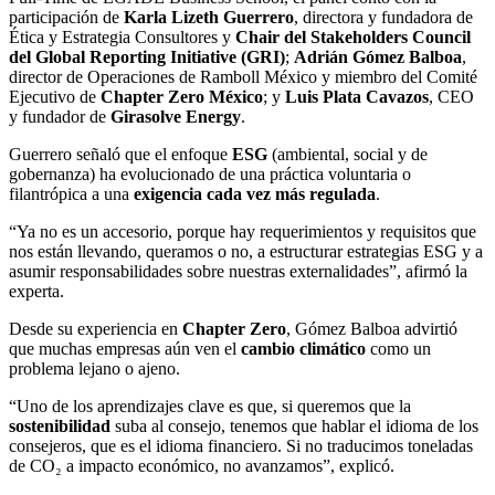
participación de
Karla Lizeth Guerrero
, directora y fundadora de
Ética y Estrategia Consultores y
Chair del Stakeholders Council
del Global Reporting Initiative (GRI)
;
Adrián Gómez Balboa
,
director de Operaciones de Ramboll México y miembro del Comité
Ejecutivo de
Chapter Zero México
; y
Luis Plata Cavazos
, CEO
y fundador de
Girasolve Energy
.
Guerrero señaló que el enfoque
ESG
(ambiental, social y de
gobernanza) ha evolucionado de una práctica voluntaria o
filantrópica a una
exigencia cada vez más regulada
.
“Ya no es un accesorio, porque hay requerimientos y requisitos que
nos están llevando, queramos o no, a estructurar estrategias ESG y a
asumir responsabilidades sobre nuestras externalidades”, afirmó la
experta.
Desde su experiencia en
Chapter Zero
, Gómez Balboa advirtió
que muchas empresas aún ven el
cambio climático
como un
problema lejano o ajeno.
“Uno de los aprendizajes clave es que, si queremos que la
sostenibilidad
suba al consejo, tenemos que hablar el idioma de los
consejeros, que es el idioma financiero. Si no traducimos toneladas
de CO₂ a impacto económico, no avanzamos”, explicó.