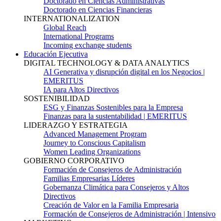
Doctorado en Ciencias Administrativas
Doctorado en Ciencias Financieras
INTERNATIONALIZATION
Global Reach
International Programs
Incoming exchange students
Educación Ejecutiva
DIGITAL TECHNOLOGY & DATA ANALYTICS
AI Generativa y disrupción digital en los Negocios |
EMERITUS
IA para Altos Directivos
SOSTENIBILIDAD
ESG y Finanzas Sostenibles para la Empresa
Finanzas para la sustentabilidad | EMERITUS
LIDERAZGO Y ESTRATEGIA
Advanced Management Program
Journey to Conscious Capitalism
Women Leading Organizations
GOBIERNO CORPORATIVO
Formación de Consejeros de Administración
Familias Empresarias Líderes
Gobernanza Climática para Consejeros y Altos
Directivos
Creación de Valor en la Familia Empresaria
Formación de Consejeros de Administración | Intensivo