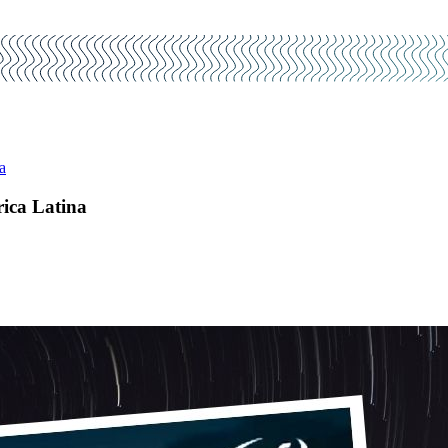
a
rica Latina