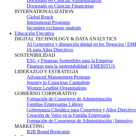
Doctorado en Ciencias Administrativas
Doctorado en Ciencias Financieras
INTERNATIONALIZATION
Global Reach
International Programs
Incoming exchange students
Educación Ejecutiva
DIGITAL TECHNOLOGY & DATA ANALYTICS
AI Generativa y disrupción digital en los Negocios | 
IA para Altos Directivos
SOSTENIBILIDAD
ESG y Finanzas Sostenibles para la Empresa
Finanzas para la sustentabilidad | EMERITUS
LIDERAZGO Y ESTRATEGIA
Advanced Management Program
Journey to Conscious Capitalism
Women Leading Organizations
GOBIERNO CORPORATIVO
Formación de Consejeros de Administración
Familias Empresarias Líderes
Gobernanza Climática para Consejeros y Altos Directivo
Creación de Valor en la Familia Empresaria
Formación de Consejeros de Administración | Intensivo
MARKETING
B2B Brand Bootcamp