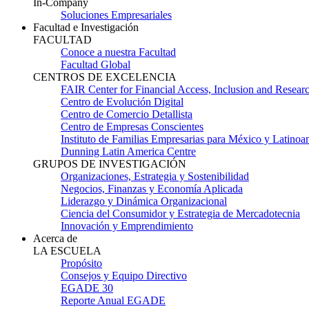
In-Company
Soluciones Empresariales
Facultad e Investigación
FACULTAD
Conoce a nuestra Facultad
Facultad Global
CENTROS DE EXCELENCIA
FAIR Center for Financial Access, Inclusion and Resear
Centro de Evolución Digital
Centro de Comercio Detallista
Centro de Empresas Conscientes
Instituto de Familias Empresarias para México y Latinoa
Dunning Latin America Centre
GRUPOS DE INVESTIGACIÓN
Organizaciones, Estrategia y Sostenibilidad
Negocios, Finanzas y Economía Aplicada
Liderazgo y Dinámica Organizacional
Ciencia del Consumidor y Estrategia de Mercadotecnia
Innovación y Emprendimiento
Acerca de
LA ESCUELA
Propósito
Consejos y Equipo Directivo
EGADE 30
Reporte Anual EGADE